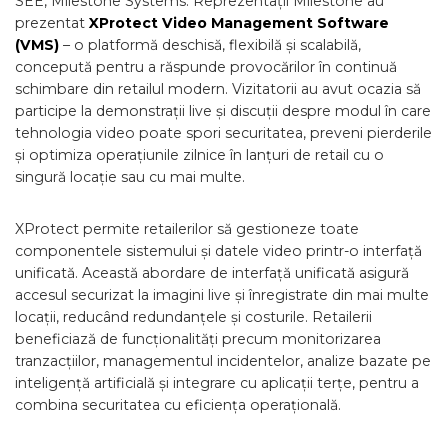
SEE, Milestone Systems. Reprezentații Milestone au
prezentat
XProtect Video Management Software
(VMS)
– o platformă deschisă, flexibilă și scalabilă,
concepută pentru a răspunde provocărilor în continuă
schimbare din retailul modern. Vizitatorii au avut ocazia să
participe la demonstrații live și discuții despre modul în care
tehnologia video poate spori securitatea, preveni pierderile
și optimiza operațiunile zilnice în lanțuri de retail cu o
singură locație sau cu mai multe.
XProtect permite retailerilor să gestioneze toate
componentele sistemului și datele video printr-o interfață
unificată. Această abordare de interfață unificată asigură
accesul securizat la imagini live și înregistrate din mai multe
locații, reducând redundanțele și costurile. Retailerii
beneficiază de funcționalități precum monitorizarea
tranzacțiilor, managementul incidentelor, analize bazate pe
inteligență artificială și integrare cu aplicații terțe, pentru a
combina securitatea cu eficiența operațională.