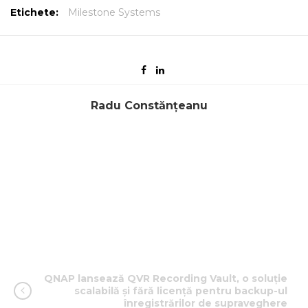
Etichete:
Milestone Systems
Radu Constănțeanu
QNAP lansează QVR Recording Vault, o soluție
scalabilă și fără licență pentru backup-ul
înregistrărilor de supraveghere