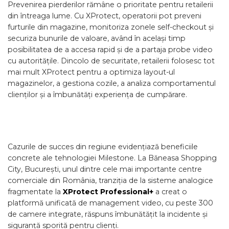
Prevenirea pierderilor rămâne o prioritate pentru retailerii
din întreaga lume. Cu XProtect, operatorii pot preveni
furturile din magazine, monitoriza zonele self-checkout și
securiza bunurile de valoare, având în același timp
posibilitatea de a accesa rapid și de a partaja probe video
cu autoritățile. Dincolo de securitate, retailerii folosesc tot
mai mult XProtect pentru a optimiza layout-ul
magazinelor, a gestiona cozile, a analiza comportamentul
clienților și a îmbunătăți experiența de cumpărare.
Cazurile de succes din regiune evidențiază beneficiile
concrete ale tehnologiei Milestone. La Băneasa Shopping
City, București, unul dintre cele mai importante centre
comerciale din România, tranziția de la sisteme analogice
fragmentate la
XProtect Professional+
a creat o
platformă unificată de management video, cu peste 300
de camere integrate, răspuns îmbunătățit la incidente și
siguranță sporită pentru clienți.