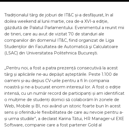
Tradiționalul târg de joburi de IT&C și-a desfășurat, în al
doilea weekend al lunii martie, cea de-a XVI-a ediție,
găzduită de Palatul Parlamentului. Evenimentul a reunit mii
de tineri, care au avut de vizitat 70 de standuri ale
companiilor din domeniul IT&C, fiind organizat de Liga
Studenţilor din Facultatea de Automatică şi Calculatoare
(LSAC) din Universitatea Politehnica Bucureşti.
„Pentru noi, a fost a patra prezență consecutivă la acest
târg și aplicările ne-au depășit așteptările. Peste 1.100 de
oameni și-au depus CV-urile pentru a fi în compania
noastră și ne-a bucurat enorm interesul lor. A fost o ediție
intensă, cu un număr record de participanți și am identificat
o mulțime de studenți dornici să colaborăm în zonele de
Web, Mobile și BI, noi având un istoric foarte bun în acest
sens și oferindu-le flexibilitatea de care au nevoie pentru a-
și urma studiile”, a declarat Karina Tătui, HR Manager-ul EXE
Software, companie care a fost partener Gold al