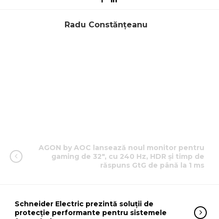
Radu Constănțeanu
AGON by AOC lansează noul monitor pentru
gaming de 32″, cu 240 Hz, HDR și timp de
răspuns GtG de până la 1 ms
Schneider Electric prezintă soluții de
protecție performante pentru sistemele