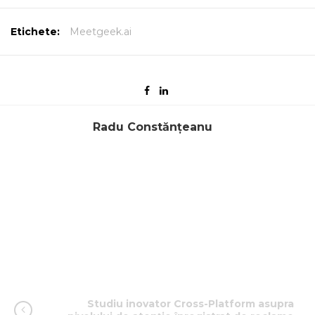
Etichete:
Meetgeek.ai
Radu Constănțeanu
Studiu inovator Cross-Platform asupra