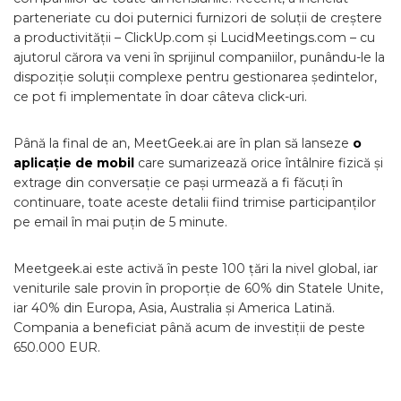
parteneriate cu doi puternici furnizori de soluții de creștere
a productivității – ClickUp.com și LucidMeetings.com – cu
ajutorul cărora va veni în sprijinul companiilor, punându-le la
dispoziție soluții complexe pentru gestionarea ședintelor,
ce pot fi implementate în doar câteva click-uri.
Până la final de an, MeetGeek.ai are în plan să lanseze
o
aplicație de mobil
care sumarizează orice întâlnire fizică și
extrage din conversație ce pași urmează a fi făcuți în
continuare, toate aceste detalii fiind trimise participanților
pe email în mai puțin de 5 minute.
Meetgeek.ai este activă în peste 100 țări la nivel global, iar
veniturile sale provin în proporție de 60% din Statele Unite,
iar 40% din Europa, Asia, Australia și America Latină.
Compania a beneficiat până acum de investiții de peste
650.000 EUR.