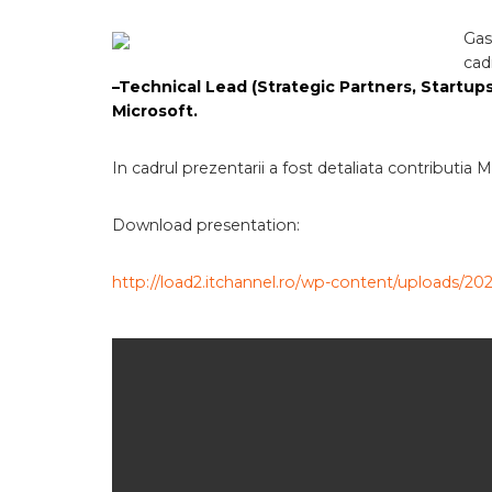
Gas
cad
–
Technical Lead (Strategic Partners, Startu
Microsoft.
In cadrul prezentarii a fost detaliata contributia
Download presentation:
http://load2.itchannel.ro/wp-content/uploads/