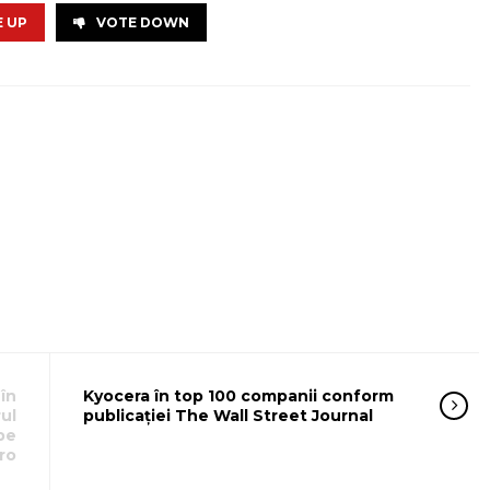
 UP
VOTE DOWN
 în
Kyocera în top 100 companii conform
ul
publicației The Wall Street Journal
pe
ro