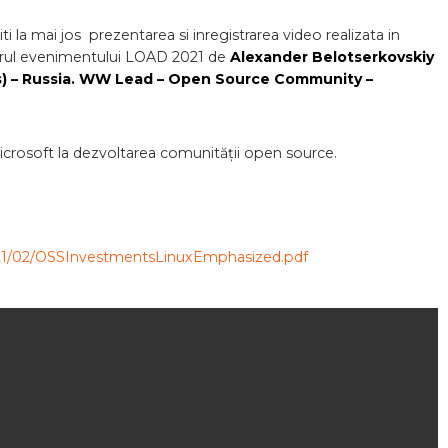
iti la mai jos prezentarea si inregistrarea video realizata in
rul evenimentului LOAD 2021 de
Alexander Belotserkovskiy
ps) – Russia. WW Lead – Open Source Community –
 Microsoft la dezvoltarea comunității open source.
2021/02/OSSInvestmentsLinuxEmphasized.pdf