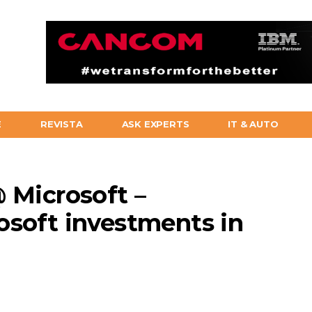
E
REVISTA
ASK EXPERTS
IT & AUTO
 Microsoft –
osoft investments in