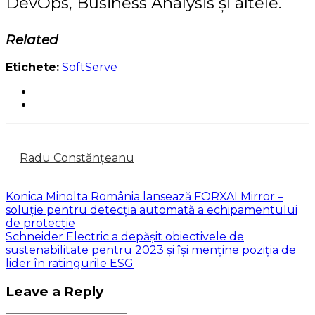
DevOps, Business Analysis și altele.
Related
Etichete:
SoftServe
Radu Constănțeanu
Konica Minolta România lansează FORXAI Mirror –
soluție pentru detecția automată a echipamentului
de protecție
Schneider Electric a depășit obiectivele de
sustenabilitate pentru 2023 și își menține poziția de
lider în ratingurile ESG
Leave a Reply