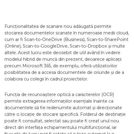
Funcționalitatea de scanare nou adăugată permite
stocarea documentelor scanate în numeroase medii cloud,
cum ar fi Scan-to-OneDrive (Business), Scan-to-SharePoint
(Online), Scan-to-GoogleDrive, Scan-to-Dropbox și multe
altele. Acest lucru este deosebit de util având în vedere
modelul hibrid de muncă din prezent, deoarece aplicații
precum Microsoft 365, de exemplu, oferă utilizatorilor
posibilitatea de a accesa documentele de oriunde și de a
colabora cu colegii în cadrul proiectelor.
Funcția de recunoaștere optică a caracterelor (OCR)
permite extragerea informațiilor esențiale înainte ca
documentele să fie redenumite automat și direcționate
către o locație de stocare specifică. Folderul de destinație
poate fi consultat, selectat sau poate fi creat unul nou
direct din interfața echipamentului multifuncțional, iar