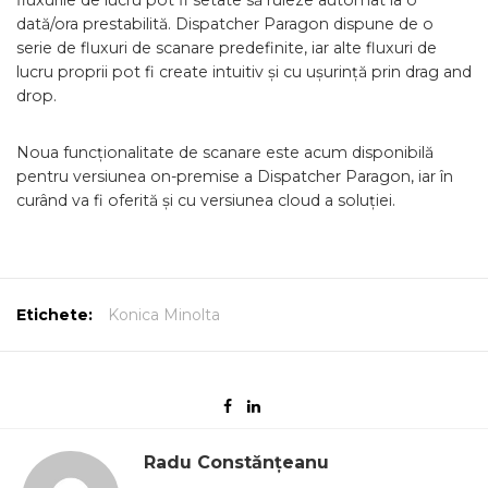
fluxurile de lucru pot fi setate să ruleze automat la o
dată/ora prestabilită. Dispatcher Paragon dispune de o
serie de fluxuri de scanare predefinite, iar alte fluxuri de
lucru proprii pot fi create intuitiv și cu ușurință prin drag and
drop.
Noua funcționalitate de scanare este acum disponibilă
pentru versiunea on-premise a Dispatcher Paragon, iar în
curând va fi oferită și cu versiunea cloud a soluției.
Etichete:
Konica Minolta
Radu Constănțeanu