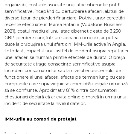
organizații, costurile asociate unui atac cibernetic pot fi
semnificative, începând cu perturbarea afacerii, alături de
diverse tipuri de pierderi financiare. Potrivit unor cercetări
recente efectuate în Marea Britanie (Vodafone Business
2021), costul mediu al unui atac cibernetic este de 3.230
GBP, pierdere care, într-un scenariu complex, ar putea
duce la prăbușirea unui sfert din IMM-urile active în Anglia.
Totodată, impactul unui astfel de incident asupra reputației
unei afaceri se numără printre efectele de durată. O breșă
de securitate atrage consecințe semnificative asupra
încrederii consumatorilor sau la nivelul ecosistemului de
funcționare al unei afaceri, efecte pe termen lung cu care
companiile care supraviețuiesc amenințării inițiale urmează
să se confrunte. Aproximativ 81% dintre consumatorii
chestionați declară că ar evita online o marcă în urma unui
incident de securitate la nivelul datelor.
IMM-urile au comori de protejat