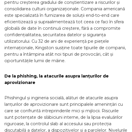
pentru creșterea gradului de conștientizare a riscurilor și
consolidarea culturii organizaționale. Compania americană
este specializată în furnizarea de soluții end-to-end care
eficientizează și supraalimentează tot ceea ce faci în sfera
globală de date în continuă creștere, fără a compromite
confidențialitatea, securitatea datelor și siguranța
utilizatorului. Cu 32 de ani de experiență pe piețele
internaționale, Kingston susține toate tipurile de companii,
pentru a întâmpina atât noi tipuri de provocări, cât și
oportunitățile lumii de mâine.
De la phishing, la atacurile asupra lanțurilor de
aprovizionare
Phishingul și ingineria socială, alături de atacurile asupra
lanțurilor de aprovizionare sunt principalele amenințări cu
care se confruntă intreprinderile mici și mijlocii. Riscurile
sunt potențate de slăbiciuni interne, de la lipsa evaluărilor
riguroase, la controlul slab al accesului sau protecția
discutabilă a datelor, a dispozitivelor și a parolelor. Nivelurile