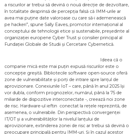
a riscurilor ar trebui să devină o nouă direcție de dezvoltare,
în totalitate desprinsă de percepția falsă că IMM-urile ar
avea mai puține date valoroase cu care să-i ademenească
pe hackeri”, spune Sally Eaves, promotor internațional al
conceptului de tehnologii etice și sustenabile, președinte al
organizației europene Cyber Trust și consilier principal al
Fundației Globale de Studii și Cercetare Cybernetică.
Ideea că o
companie mică este mai puțin expusă riscurilor este o
concepție greșită. Bibliotecile software open-source oferă
zone de vulnerabilitate și porți de intrare spre lanțul de
aprovizionare. Conexiunile IoT – care, până în anul 2025 își
vor dubla, conform prognozelor, numărul, până la 75 de
miliarde de dispozitive interconectate -, creează noi zone
de risc. Hardware-ul ieftin conectat la rețele reprezintă, de
asemenea, o vulnerabile. Din perspectivă convergenței
IT/OT și a vulnerabilităților la nivelul lanțului de
aprovizionare, extinderea zonei de risc ar trebui să devină o
preocupare principală pentru IMM-uri. Și în cazul acestor