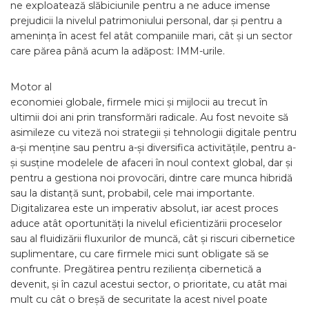
ne exploatează slăbiciunile pentru a ne aduce imense
prejudicii la nivelul patrimoniului personal, dar și pentru a
amenința în acest fel atât companiile mari, cât și un sector
care părea până acum la adăpost: IMM-urile.
Motor al
economiei globale, firmele mici și mijlocii au trecut în
ultimii doi ani prin transformări radicale. Au fost nevoite să
asimileze cu viteză noi strategii și tehnologii digitale pentru
a-și menține sau pentru a-și diversifica activitățile, pentru a-
și susține modelele de afaceri în noul context global, dar și
pentru a gestiona noi provocări, dintre care munca hibridă
sau la distanță sunt, probabil, cele mai importante.
Digitalizarea este un imperativ absolut, iar acest proces
aduce atât oportunități la nivelul eficientizării proceselor
sau al fluidizării fluxurilor de muncă, cât și riscuri cibernetice
suplimentare, cu care firmele mici sunt obligate să se
confrunte. Pregătirea pentru reziliența cibernetică a
devenit, și în cazul acestui sector, o prioritate, cu atât mai
mult cu cât o breșă de securitate la acest nivel poate