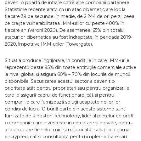
deveni o poartă de intrare către alte companii partenere.
Statisticile recente arată că un atac cibernetic are loc la
fiecare 39 de secunde, în medie, de 2.244 de ori pe zi, ceea
ce crește vulnerabilitatea IMM-urilor cu peste 400% în
fiecare an (Varoni 2020). De asemenea, 65% din totalul
atacurilor cibernetice au fost îndreptate, în perioada 2019-
2020, împotriva IMM-urilor (Towergate).
Situația produce îngrijorare, în condițiile în care IMM-urile
reprezentă peste 95% din toate entitățile comerciale active
la nivel global și asigură 60% – 70% din locurile de muncă
disponibile. Securizarea acestui sector a devenit o
prioritate atât pentru proprietari sau pentru organizațiile
care le asigură cadrul de funcționare, cât și pentru
companiile care furnizează soluții adaptate noilor lor
condiții de lucru. O bună parte din aceste sisteme sunt
furnizate de Kingston Technology, lider al piețelor de profil,
o companie care investește în cercetare și inovare, pentru
a le propune firmelor mici și mijlocii atât soluții din gama
encrypted, cât și consultanță pentru implementare sau