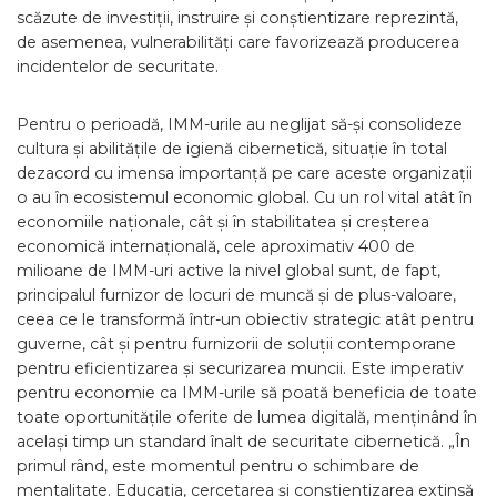
scăzute de investiții, instruire și conștientizare reprezintă,
de asemenea, vulnerabilități care favorizează producerea
incidentelor de securitate.
Pentru o perioadă, IMM-urile au neglijat să-și consolideze
cultura și abilitățile de igienă cibernetică, situație în total
dezacord cu imensa importanță pe care aceste organizații
o au în ecosistemul economic global. Cu un rol vital atât în
economiile naționale, cât și în stabilitatea și creșterea
economică internațională, cele aproximativ 400 de
milioane de IMM-uri active la nivel global sunt, de fapt,
principalul furnizor de locuri de muncă și de plus-valoare,
ceea ce le transformă într-un obiectiv strategic atât pentru
guverne, cât și pentru furnizorii de soluții contemporane
pentru eficientizarea și securizarea muncii. Este imperativ
pentru economie ca IMM-urile să poată beneficia de toate
toate oportunitățile oferite de lumea digitală, menținând în
același timp un standard înalt de securitate cibernetică. „În
primul rând, este momentul pentru o schimbare de
mentalitate. Educația, cercetarea și conștientizarea extinsă