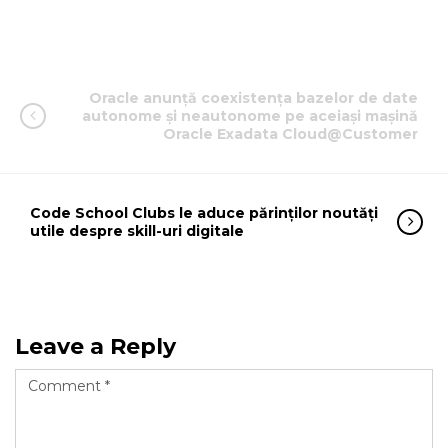
Oracle anunță coexistența bazelor de date
autonome și neautonome pe aceiași mașină
Oracle Exadata Cloud@Customer
Code School Clubs le aduce părinților noutăți
utile despre skill-uri digitale
Leave a Reply