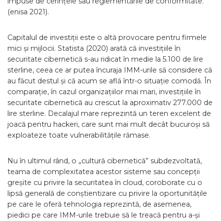
impuse de cerințele sau reglementările de conformitate.
(enisa 2021).
Capitalul de investiții este o altă provocare pentru firmele
mici și mijlocii. Statista (2020) arată că investițiile în
securitate cibernetică s-au ridicat în medie la 5.100 de lire
sterline, ceea ce ar putea încuraja IMM-urile să considere că
au făcut destul și că acum se află într-o situație comodă. În
comparație, în cazul organizațiilor mai mari, investițiile în
securitate cibernetică au crescut la aproximativ 277.000 de
lire sterline. Decalajul mare reprezintă un teren excelent de
joacă pentru hackeri, care sunt mai mult decât bucuroși să
exploateze toate vulnerabilitățile rămase.
Nu în ultimul rând, o „cultură cibernetică” subdezvoltată,
teama de complexitatea acestor sisteme sau concepții
greșite cu privire la securitatea în cloud, coroborate cu o
lipsă generală de conștientizare cu privire la oportunitățile
pe care le oferă tehnologia reprezintă, de asemenea,
piedici pe care IMM-urile trebuie să le treacă pentru a-și