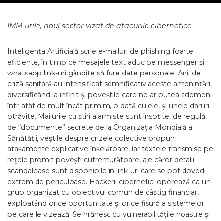
IMM-urile, noul sector vizat de atacurile cibernetice
Inteligența Artificială scrie e-mailuri de phishing foarte
eficiente, în timp ce mesajele text aduc pe messenger și
whatsapp link-uri gândite să fure date personale. Anii de
criză sanitară au intensificat semnificativ aceste amenințări,
diversificând la infinit și poveștile care ne-ar putea ademeni
într-atât de mult încât primim, o dată cu ele, și unele daruri
otrăvite. Mailurile cu știri alarmiste sunt însoțite, de regulă,
de “documente” secrete de la Organizația Mondială a
Sănătății, veștile despre crizele colective propun
atașamente explicative înșelătoare, iar textele transmise pe
reţele promit povești cutremurătoare, ale căror detalii
scandaloase sunt disponibile în link-uri care se pot dovedi
extrem de periculoase. Hackerii cibernetici operează ca un
grup organizat cu obiectivul comun de câștig financiar,
exploatând orice oportunitate și orice fisură a sistemelor
pe care le vizează. Se hrănesc cu vulnerabilitățile noastre și