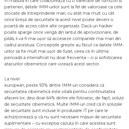
În măsura în care colaborează cu o varietate de furnizori și
parteneri, datele IMM-urilor sunt la fel de valoroase ca cele
stocate de întreprinderile mari, cu atât mai mult cu cât
orice breșă de securitate la acest nivel poate deveni o
poartă de acces către alte organizații. Dacă un hacker
poate sparge orice verigă din lanțul de aprovizionare, de
pildă, îi va fi mai ușor să acceseze companiile mai mari din
cadrul acestuia. Concepțiile greșite au făcut ca datele IMM-
urilor să fie mult mai ușor de furat, ceea ce în ultima
perioadă a intensificat nu doar frecvența – ci și sofisticarea
atacurilor cibernetice care vizează acest sector.
La nivel
european, peste 93% dintre IMM-uri consideră că
securitatea cibernetică este vitală pentru continuitatea
afacerii lor, deși doar 64% dintre ele folosesc, de fapt, soluții
de securitate cibernetică. Multe IMM-uri cred că în soluțiile
de securitate sunt incluse în produsele IT pe care le
achiziționează și că nu sunt necesare măsuri de securitate
suplimentare – cu excepția cazului în care acestea sunt