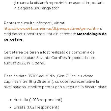
și munca la distanță reprezintă un aspect important
în alegerea unui angajator.
Pentru mai multe informații, vizitați
https://www.dell.com/en-us/dt/perspectives/gen-z.htm
și
citiți raportul nostru rezultat din cercetare.
Metodologia de
cercetare
:
Cercetarea pe teren a fost realizată de compania de
cercetare de piață Savanta ComRes, în perioada iulie-
august 2022, în 15 zone.
Baza de date: 15.105 adulți din „Gen Z” (cei cu vârste
cuprinse între 18 și 26 de ani), cu cote reprezentative la
nivel național stabilite pentru gen și regiune în fiecare piață:
Australia (1.018 respondenți)
Brazilia (1.021 respondenți)