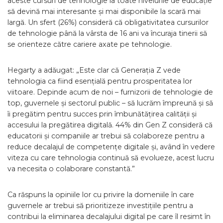
aceste cursuri de tehnologie la toate nivelurile de educație
să devină mai interesante și mai disponibile la scară mai
largă. Un sfert (26%) consideră că obligativitatea cursurilor
de tehnologie până la vârsta de 16 ani va încuraja tinerii să
se orienteze către cariere axate pe tehnologie.
Hegarty a adăugat: „Este clar că Generația Z vede
tehnologia ca fiind esențială pentru prosperitatea lor
viitoare. Depinde acum de noi – furnizorii de tehnologie de
top, guvernele și sectorul public – să lucrăm împreună și să
îi pregătim pentru succes prin îmbunătățirea calității și
accesului la pregătirea digitală. 44% din Gen Z consideră că
educatorii și companiile ar trebui să colaboreze pentru a
reduce decalajul de competențe digitale și, având în vedere
viteza cu care tehnologia continuă să evolueze, acest lucru
va necesita o colaborare constantă.”
Ca răspuns la opiniile lor cu privire la domeniile în care
guvernele ar trebui să prioritizeze investițiile pentru a
contribui la eliminarea decalajului digital pe care îl resimt în