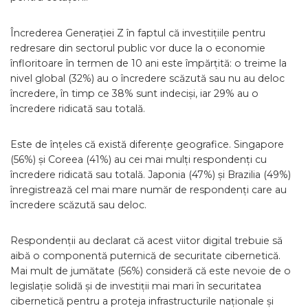
Încrederea Generației Z în faptul că investițiile pentru
redresare din sectorul public vor duce la o economie
înfloritoare în termen de 10 ani este împărțită: o treime la
nivel global (32%) au o încredere scăzută sau nu au deloc
încredere, în timp ce 38% sunt indeciși, iar 29% au o
încredere ridicată sau totală.
Este de înțeles că există diferențe geografice. Singapore
(56%) și Coreea (41%) au cei mai mulți respondenți cu
încredere ridicată sau totală. Japonia (47%) și Brazilia (49%)
înregistrează cel mai mare număr de respondenți care au
încredere scăzută sau deloc.
Respondenții au declarat că acest viitor digital trebuie să
aibă o componentă puternică de securitate cibernetică.
Mai mult de jumătate (56%) consideră că este nevoie de o
legislație solidă și de investiții mai mari în securitatea
cibernetică pentru a proteja infrastructurile naționale și