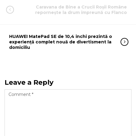
Caravana de Bine a Crucii Roșii Române
repornește la drum împreună cu Flanco
HUAWEI MatePad SE de 10,4 inchi prezintă o
experiență complet nouă de divertisment la
domiciliu
Leave a Reply