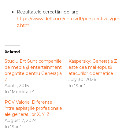
Rezultatele cercetării pe larg:
https://www.dell.com/en-us/dt/perspectives/gen-
z.htm
Related
Studiu EY: Sunt companiile
Kaspersky: Generația Z
de media şi entertainment
este cea mai expusă
pregătite pentru Generaţia
atacurilor cibernetice
Z
July 30, 2026
April 1, 2016
In "Știri"
In "Mobilitate"
POV Valoria: Diferențe
între aspirațiile profesionale
ale generațiilor X, Y, Z
August 7, 2024
In "Știri"