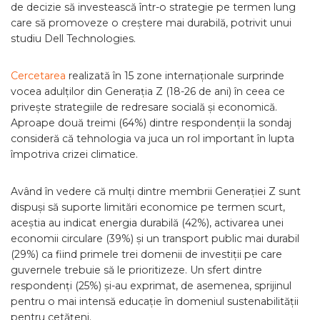
de decizie să investească într-o strategie pe termen lung
care să promoveze o creștere mai durabilă, potrivit unui
studiu Dell Technologies.
Cercetarea
realizată în 15 zone internaționale surprinde
vocea adulților din Generația Z (18-26 de ani) în ceea ce
privește strategiile de redresare socială și economică.
Aproape două treimi (64%) dintre respondenții la sondaj
consideră că tehnologia va juca un rol important în lupta
împotriva crizei climatice.
Având în vedere că mulți dintre membrii Generației Z sunt
dispuși să suporte limitări economice pe termen scurt,
aceștia au indicat energia durabilă (42%), activarea unei
economii circulare (39%) și un transport public mai durabil
(29%) ca fiind primele trei domenii de investiții pe care
guvernele trebuie să le prioritizeze. Un sfert dintre
respondenți (25%) și-au exprimat, de asemenea, sprijinul
pentru o mai intensă educație în domeniul sustenabilității
pentru cetățeni.