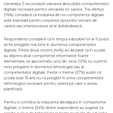
Generația Z recunoaște valoarea dezvoltării competențelor
digitale necesare pentru viitoarele lor cariere. Trei sferturi
(76%) consideră că învățarea de noi competențe digitale
este esențială pentru creșterea opțiunilor viitoare de
carieră sau intenționează să le dobândească.
Respondenții consideră că în timpul educației lor ar fi putut
să fie pregătiți mai bine în domeniul competențelor
digitale. Peste două cincimi (44%) au declarat că în școală
au deprins doar competențe informatice foarte
elementare, iar aproximativ unul din zece (12%) nu a primit
nicio pregătire în domeniul tehnologiei sau al
competențelor digitale. Peste o treime (37%) susțin că
școala (sub 16 ani) nu i-a pregătit în zona competențelor
tehnologice necesare pentru cariera pe care o aveau
planificată.
Pentru a contribui la reducerea decalajului în competențe
digitale, o treime (34%) dintre respondenți au sugerat ca