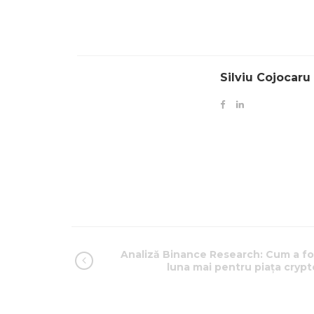
Silviu Cojocaru
Analiză Binance Research: Cum a fo
luna mai pentru piața crypt