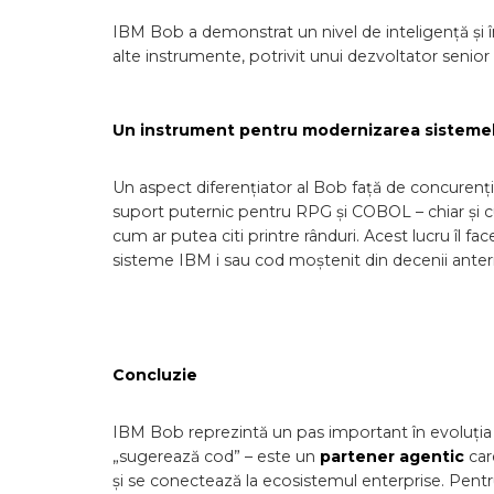
IBM Bob a demonstrat un nivel de inteligență și 
alte instrumente, potrivit unui dezvoltator senior
Un instrument pentru modernizarea sistemel
Un aspect diferențiator al Bob față de concurenț
suport puternic pentru RPG și COBOL – chiar și cu
cum ar putea citi printre rânduri. Acest lucru îl
sisteme IBM i sau cod moștenit din decenii anter
Concluzie
IBM Bob reprezintă un pas important în evoluția
„sugerează cod” – este un
partener agentic
care
și se conectează la ecosistemul enterprise. Pentru