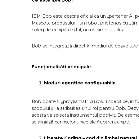
Ce este IBM Bob?
IBM Bob este descris oficial ca un „partener AI pen
Mascota produsului – un robot prietenos cu zâmbet 
coleg de echipă digital, nu un simplu utilitar.
Bob se integrează direct în mediul de dezvoltare (I
Funcționalități principale
Moduri agentice configurabile
Bob poate fi „programat” cu roluri specifice, în fu
scopului și la atribuirea unui rol pentru Bob. Dezv
acesta va selecta instrumentul potrivit. De asemen
se aliniază cerințelor unice ale fiecărei echipe.
Literate Coding – cod din limbaj natural