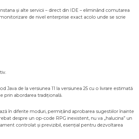
tana și alte servicii – direct din IDE – eliminând comutarea
i monitorizare de nivel enterprise exact acolo unde se scrie
iv.
Java de la versiunea 11 la versiunea 25 cu o livrare estimată
e prin abordarea tradițională.
ză în diferite moduri, permițând aprobarea sugestiilor înainte
ntrebat despre un op-code RPG inexistent, nu va „halucina” un
ment controlat și previzibil, esențial pentru dezvoltarea