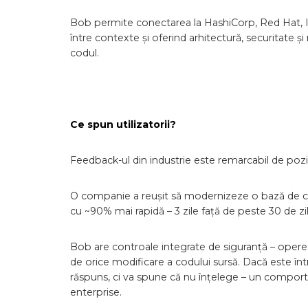
Bob permite conectarea la HashiCorp, Red Hat, Ins
între contexte și oferind arhitectură, securitate ș
codul.
Ce spun utilizatorii?
Feedback-ul din industrie este remarcabil de pozit
O companie a reușit să modernizeze o bază de cod 
cu ~90% mai rapidă – 3 zile față de peste 30 de zil
Bob are controale integrate de siguranță – operea
de orice modificare a codului sursă. Dacă este î
răspuns, ci va spune că nu înțelege – un comporta
enterprise.