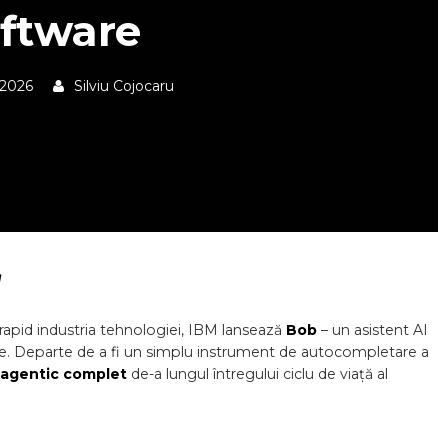
ftware
 2026
Silviu Cojocaru
u
ă rapid industria tehnologiei, IBM lansează
Bob
– un asistent AI
re. Departe de a fi un simplu instrument de autocompletare a
 agentic complet
de-a lungul întregului ciclu de viață al