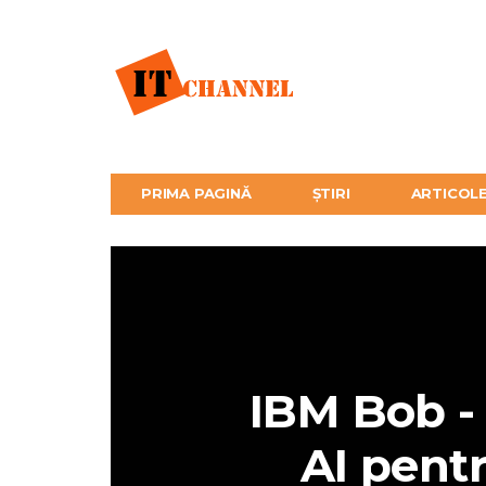
PRIMA PAGINĂ
ȘTIRI
ARTICOL
IBM Bob -
AI pent