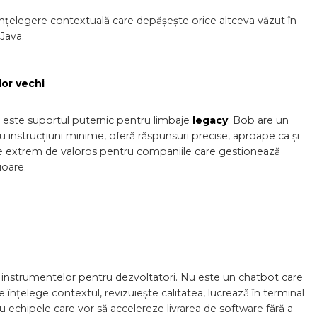
înțelegere contextuală care depășește orice altceva văzut în
 Java.
or vechi
i este suportul puternic pentru limbaje
legacy
. Bob are un
 instrucțiuni minime, oferă răspunsuri precise, aproape ca și
 face extrem de valoros pentru companiile care gestionează
ioare.
 instrumentelor pentru dezvoltatori. Nu este un chatbot care
 înțelege contextul, revizuiește calitatea, lucrează în terminal
 echipele care vor să accelereze livrarea de software fără a