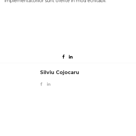
implementatorilor sunt oferite în mod echitabil.”
Silviu Cojocaru