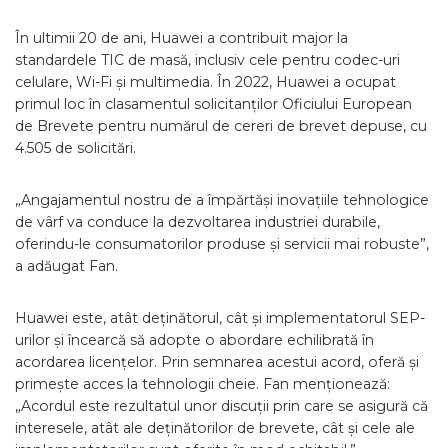
În ultimii 20 de ani, Huawei a contribuit major la
standardele TIC de masă, inclusiv cele pentru codec-uri
celulare, Wi-Fi și multimedia. În 2022, Huawei a ocupat
primul loc în clasamentul solicitanților Oficiului European
de Brevete pentru numărul de cereri de brevet depuse, cu
4.505 de solicitări.
„Angajamentul nostru de a împărtăși inovațiile tehnologice
de vârf va conduce la dezvoltarea industriei durabile,
oferindu-le consumatorilor produse și servicii mai robuste”,
a adăugat Fan.
Huawei este, atât deținătorul, cât și implementatorul SEP-
urilor și încearcă să adopte o abordare echilibrată în
acordarea licențelor. Prin semnarea acestui acord, oferă și
primește acces la tehnologii cheie. Fan menționează:
„Acordul este rezultatul unor discuții prin care se asigură că
interesele, atât ale deținătorilor de brevete, cât și cele ale