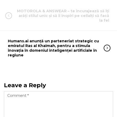
MOTOROLA & ANSWEAR – te încurajează să îți
arăți stilul unic și să îi inspiri pe ceilalți să facă
la fel
Humans.ai anunță un parteneriat strategic cu
emiratul Ras al Khaimah, pentru a stimula
inovația în domeniul inteligenței artificiale în
regiune
Leave a Reply