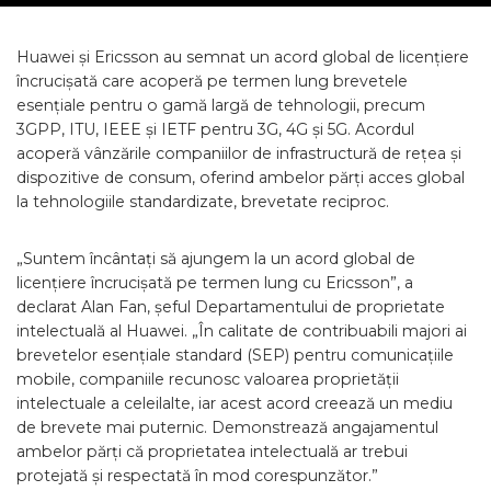
Huawei și Ericsson au semnat un acord global de licențiere
încrucișată care acoperă pe termen lung brevetele
esențiale pentru o gamă largă de tehnologii, precum
3GPP, ITU, IEEE și IETF pentru 3G, 4G și 5G. Acordul
acoperă vânzările companiilor de infrastructură de rețea și
dispozitive de consum, oferind ambelor părți acces global
la tehnologiile standardizate, brevetate reciproc.
„Suntem încântați să ajungem la un acord global de
licențiere încrucișată pe termen lung cu Ericsson”, a
declarat Alan Fan, șeful Departamentului de proprietate
intelectuală al Huawei. „În calitate de contribuabili majori ai
brevetelor esențiale standard (SEP) pentru comunicațiile
mobile, companiile recunosc valoarea proprietății
intelectuale a celeilalte, iar acest acord creează un mediu
de brevete mai puternic. Demonstrează angajamentul
ambelor părți că proprietatea intelectuală ar trebui
protejată și respectată în mod corespunzător.”