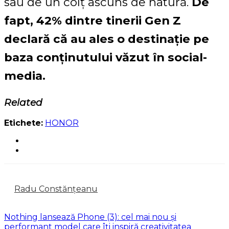
sau de un colț ascuns de natură.
De
fapt, 42% dintre tinerii Gen Z
declară că au ales o destinație pe
baza conținutului văzut în social-
media.
Related
Etichete:
HONOR
Radu Constănțeanu
Nothing lansează Phone (3): cel mai nou și
performant model care îți inspiră creativitatea