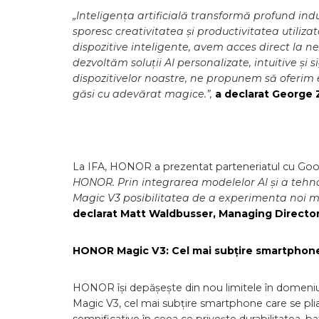
„Inteligența artificială transformă profund in
sporesc creativitatea și productivitatea utilizat
dispozitive inteligente, avem acces direct la nev
dezvoltăm soluții AI personalizate, intuitive și 
dispozitivelor noastre, ne propunem să oferim e
găsi cu adevărat magice.”,
a declarat George
La IFA, HONOR a prezentat parteneriatul cu Goo
HONOR. Prin integrarea modelelor AI și a tehnol
Magic V3 posibilitatea de a experimenta noi moda
declarat Matt Waldbusser, Managing Director
HONOR Magic V3: Cel mai subțire smartphone 
HONOR își depășește din nou limitele în domeniul
Magic V3, cel mai subțire smartphone care se plia