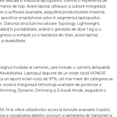
dicală în industria laptopurilor, oferind o experiență de
formanțe de top. Acest laptop ultraușor și subțire integrează
ware și software avansate, asigurând productivitate maximă.
 specifice smartphone-urilor în segmentul laptopurilor,
m. Datorită structurii inovatoare Topology Lightweight,
d în portabilitate, având o greutate de doar 1 kg și o
neziu și echipat cu o tastatură din titan, acest laptop
și durabilitate.
gnul modular al camerei, care include o cameră detașabilă
 flexibilitatea. Laptopul dispune de un ecran tactil HONOR
1K și un raport ecran-corp de 97%, cel mai mare din categoria sa.
lor, ecranul integrează tehnologii avansate de protecție a
 Dimming, Dynamic Dimming și E-book Mode, asigurând o
4 le oferă utilizatorilor acces la funcțiile avansate Copilot,
iza și vizualizarea datelor, precum și generarea de transcrieri și