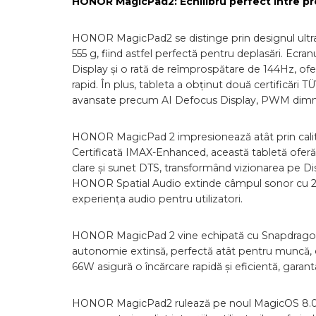
HONOR MagicPad2: Echilibru perfect între pro
HONOR MagicPad2 se distinge prin designul ultra
555 g, fiind astfel perfectă pentru deplasări. Ec
Display și o rată de reîmprospătare de 144Hz, ofer
rapid. În plus, tableta a obținut două certificări T
avansate precum AI Defocus Display, PWM dimm
HONOR MagicPad 2 impresionează atât prin calitat
Certificată IMAX-Enhanced, această tabletă oferă 
clare și sunet DTS, transformând vizionarea pe D
HONOR Spatial Audio extinde câmpul sonor cu 25
experiența audio pentru utilizatori.
HONOR MagicPad 2 vine echipată cu Snapdragon 8
autonomie extinsă, perfectă atât pentru muncă, câ
66W asigură o încărcare rapidă și eficientă, garantâ
HONOR MagicPad2 rulează pe noul MagicOS 8.0, u