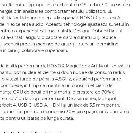
ea și eficiența. Laptopul este echipat cu OS Turbo 3.0, un sistem
rgie prin analizarea comportamentului utilizatorului,
ară. Datorită tehnologiei audio spațială HONOR și puterii AI,
 în excelența audio. Această tehnologie ajustează sunetul în
entru o experiență cât mai realistă. Designul îmbunătățit al
AI avansați, asigură o captare clară a sunetului și reduce
u scenarii precum ședințe de grup și interviuri, permițând
municare și colaborare superioară.
 de înaltă performanță, HONOR MagicBook Art 14 utilizează un
anță, opt nuclee eficiente și două nuclee de consum redus.
ă o viteză turbo de până la 4,8GHz, asigurând performanțe
lor complexe, în timp ce menține un consum eficient de
anțe GPU de două ori mai mari și o creștere de 70% a
rii care caută un laptop performant. De asemenea, laptopul
erbolt 4, USB-C, USB-A, HDMI și un jack de 3,5 mm pentru
ost optimizat pentru a economisi 30% din spațiu, iar capacitatea
ă pentru utilizarea de lungă durată.