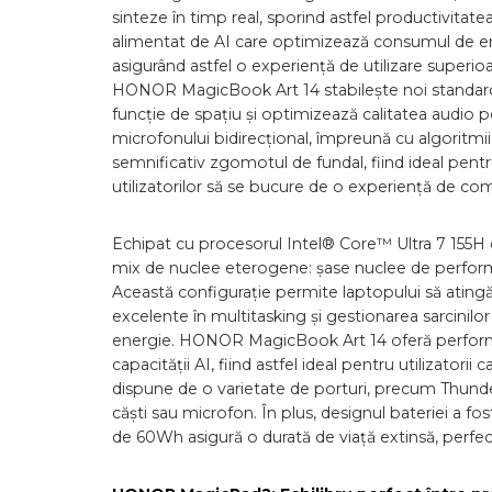
sinteze în timp real, sporind astfel productivitat
alimentat de AI care optimizează consumul de ene
asigurând astfel o experiență de utilizare superio
HONOR MagicBook Art 14 stabilește noi standarde
funcție de spațiu și optimizează calitatea audio p
microfonului bidirecțional, împreună cu algoritmii 
semnificativ zgomotul de fundal, fiind ideal pentr
utilizatorilor să se bucure de o experiență de co
Echipat cu procesorul Intel® Core™ Ultra 7 155H
mix de nuclee eterogene: șase nuclee de perform
Această configurație permite laptopului să ating
excelente în multitasking și gestionarea sarcini
energie. HONOR MagicBook Art 14 oferă perform
capacității AI, fiind astfel ideal pentru utilizato
dispune de o varietate de porturi, precum Thund
căști sau microfon. În plus, designul bateriei a f
de 60Wh asigură o durată de viață extinsă, perfect