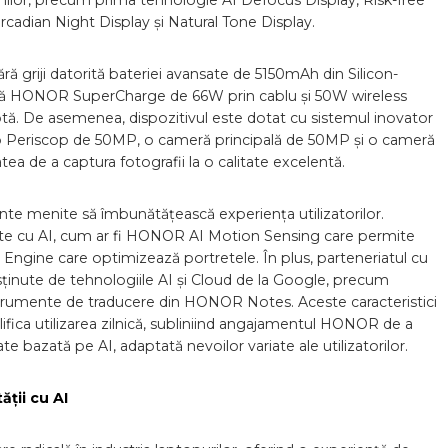
chilor, precum prima tehnologie AI Defocus Display, Risk-free
ian Night Display și Natural Tone Display.
ă griji datorită bateriei avansate de 5150mAh din Silicon-
apidă HONOR SuperCharge de 66W prin cablu și 50W wireless
uptă. De asemenea, dispozitivul este dotat cu sistemul inovator
o Periscop de 50MP, o cameră principală de 50MP și o cameră
atea de a captura fotografii la o calitate excelentă.
nte menite să îmbunătățească experiența utilizatorilor.
sate cu AI, cum ar fi HONOR AI Motion Sensing care permite
 Engine care optimizează portretele. În plus, parteneriatul cu
sținute de tehnologiile AI și Cloud de la Google, precum
strumente de traducere din HONOR Notes. Aceste caracteristici
ifica utilizarea zilnică, subliniind angajamentul HONOR de a
te bazată pe AI, adaptată nevoilor variate ale utilizatorilor.
ții cu AI