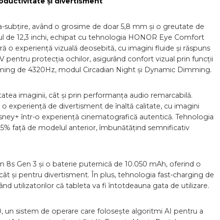
ductivitate și divertisment
-subțire, având o grosime de doar 5,8 mm și o greutate de
ranul de 12,3 inchi, echipat cu tehnologia HONOR Eye Comfort
ă o experiență vizuală deosebită, cu imagini fluide și răspuns
ÜV pentru protecția ochilor, asigurând confort vizual prin funcții
ing de 4320Hz, modul Circadian Night și Dynamic Dimming.
ea imaginii, cât și prin performanța audio remarcabilă.
o experiență de divertisment de înaltă calitate, cu imagini
isney+ într-o experiență cinematografică autentică. Tehnologia
% față de modelul anterior, îmbunătățind semnificativ
s Gen 3 și o baterie puternică de 10.050 mAh, oferind o
t și pentru divertisment. În plus, tehnologia fast-charging de
nd utilizatorilor că tableta va fi întotdeauna gata de utilizare.
n sistem de operare care folosește algoritmi AI pentru a