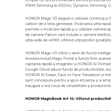
echipat cu funcții inovatoare pentru protecția o
PWM Dimming la 4320Hz, Dynamic Dimming, Circad
HONOR Magic V3 asigură o utilizare continuă și făr
carbon de-a treia generație. Încărcarea ultra-r
permite o încărcare rapidă și o utilizare neîntrer
de camere Falcon care include o cameră telefot
ultra-wide de 40MP, oferind utilizatorilor posibilit
HONOR Magic V3 oferă o serie de funcții intelige
Acestea includ Magic Portal și funcții foto avan
captarea rapidă a imaginilor și HONOR AI Portrait
Google Cloud aduce funcții de productivitate, su
HONOR AI Eraser, Face to Face Translation și in
sunt concepute pentru a spori eficiența și a simpl
inaugura o eră nouă de versatilitate și productivita
HONOR MagicBook Art 14: Viitorul productivită