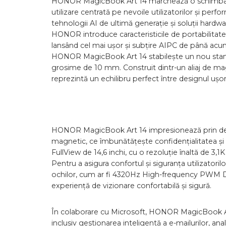
HONOR MagicBook Art 14 marchează o schimbare ra
utilizare centrată pe nevoile utilizatorilor și per
tehnologii AI de ultimă generație și soluții hard
HONOR introduce caracteristicile de portabilitate
lansând cel mai ușor și subțire AIPC de până acu
HONOR MagicBook Art 14 stabilește un nou standar
grosime de 10 mm. Construit dintr-un aliaj de mag
reprezintă un echilibru perfect între designul ușor 
HONOR MagicBook Art 14 impresionează prin desi
magnetic, ce îmbunătățește confidențialitatea și
FullView de 14,6 inchi, cu o rezoluție înaltă de 3,
Pentru a asigura confortul și siguranța utilizatori
ochilor, cum ar fi 4320Hz High-frequency PWM
experiență de vizionare confortabilă și sigură.
În colaborare cu Microsoft, HONOR MagicBook Art 1
inclusiv gestionarea inteligentă a e-mailurilor, anal