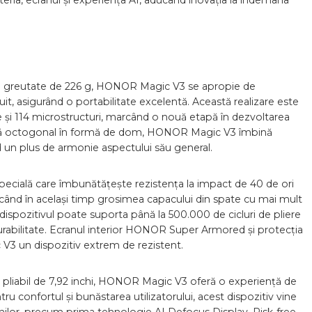
ateria, ecranul și experiența AI, aducând inovația la îndemâna
 o greutate de 226 g, HONOR Magic V3 se apropie de
t, asigurând o portabilitate excelentă. Această realizare este
are și 114 microstructuri, marcând o nouă etapă în dezvoltarea
eră octogonal în formă de dom, HONOR Magic V3 îmbină
 un plus de armonie aspectului său general.
pecială care îmbunătățește rezistența la impact de 40 de ori
când în același timp grosimea capacului din spate cu mai mult
spozitivul poate suporta până la 500.000 de cicluri de pliere
durabilitate. Ecranul interior HONOR Super Armored și protecția
V3 un dispozitiv extrem de rezistent.
rn pliabil de 7,92 inchi, HONOR Magic V3 oferă o experiență de
tru confortul și bunăstarea utilizatorului, acest dispozitiv vine