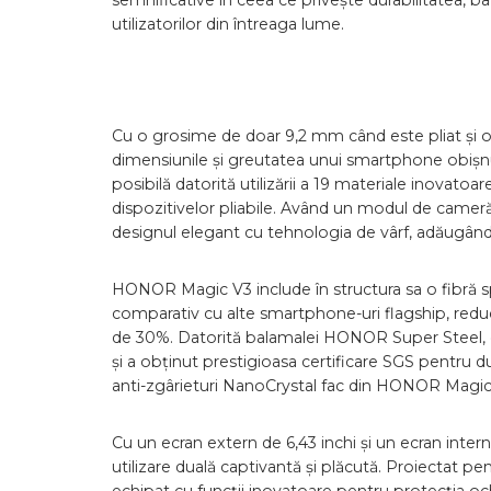
semnificative în ceea ce privește durabilitatea, b
utilizatorilor din întreaga lume.
Cu o grosime de doar 9,2 mm când este pliat și
dimensiunile și greutatea unui smartphone obișnui
posibilă datorită utilizării a 19 materiale inovato
dispozitivelor pliabile. Având un modul de cam
designul elegant cu tehnologia de vârf, adăugând
HONOR Magic V3 include în structura sa o fibră s
comparativ cu alte smartphone-uri flagship, redu
de 30%. Datorită balamalei HONOR Super Steel, di
și a obținut prestigioasa certificare SGS pentru 
anti-zgârieturi NanoCrystal fac din HONOR Magic 
Cu un ecran extern de 6,43 inchi și un ecran inte
utilizare duală captivantă și plăcută. Proiectat pen