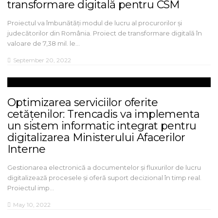
transformare digitală pentru CSM
Proiectul va îmbunătăți modul de lucru al procurorilor și
judecătorilor din România. Proiect de transformare digitală în
valoare de 7,38 mil. le…
September 20, 2022
Optimizarea serviciilor oferite
cetățenilor: Trencadis va implementa
un sistem informatic integrat pentru
digitalizarea Ministerului Afacerilor
Interne
Gestionarea electronică a documentelor și fluxurilor de lucru
digitalizează procesele și oferă suport decizional în timp real.
Proiectul imp…
May 10, 2022