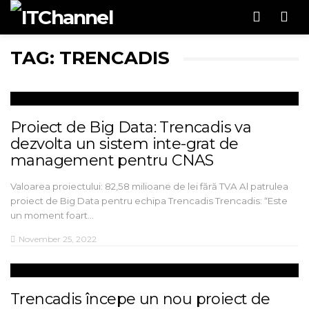
Men
TAG: TRENCADIS
Proiect de Big Data: Trencadis va
dezvolta un sistem inte-grat de
management pentru CNAS
Valoarea proiectului: 82,58 milioane de lei fără TVA Al patrulea
proiect de Big Data pentru echipa Trencadis Trencadis: “Este
un moment foart…
November 25, 2022
Trencadis începe un nou proiect de