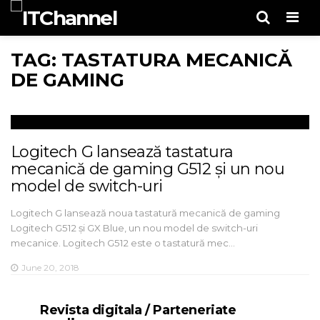
Men
TAG: TASTATURA MECANICĂ
DE GAMING
Logitech G lansează tastatura
mecanică de gaming G512 și un nou
model de switch-uri
Logitech G lansează noua tastatură mecanică de gaming
Logitech G512 și GX Blue, un nou model de switch-uri
mecanice. Logitech G512 este o tastatură mec…
June 20, 2018
Revista digitala / Parteneriate