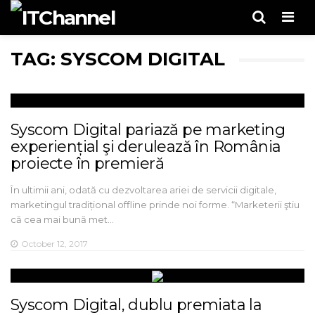
Men
TAG: SYSCOM DIGITAL
Syscom Digital pariază pe marketing
experiențial şi derulează în România
proiecte în premieră
În ultimii ani, odată cu dezvoltarea ariei de servicii digitale,
marketingul tradițional offline prinde noi forme. “Marketerii ştiu
că cea mai bună met…
October 12, 2017
Syscom Digital, dublu premiata la