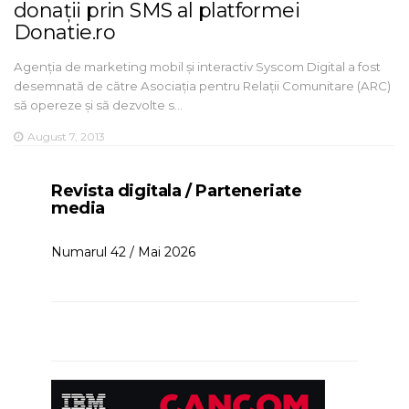
donații prin SMS al platformei
Donatie.ro
Agenția de marketing mobil și interactiv Syscom Digital a fost
desemnată de către Asociația pentru Relații Comunitare (ARC)
să opereze și să dezvolte s…
August 7, 2013
Revista digitala / Parteneriate
media
Numarul 42 / Mai 2026