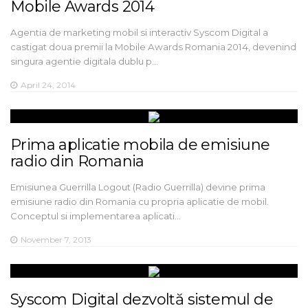
Mobile Awards 2014
Agentia de marketing mobil si interactiv Syscom Digital a
castigat doua premii la Mobile Awards Romania 2014, devenind
singura agentie digitala dublu p…
April 24, 2014
Prima aplicatie mobila de emisiune
radio din Romania
Emisiunea Guerrilla Logout (Radio Guerrilla) devine prima
emisiune radio din Romania cu propria aplicatie de mobil.
Conceptul si implementarea aplicati…
November 7, 2013
Syscom Digital dezvoltă sistemul de