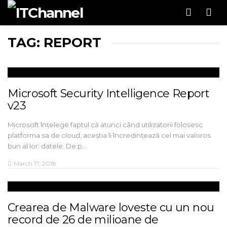
Men
TAG: REPORT
Microsoft Security Intelligence Report
v23
Microsoft înțelege faptul că atunci când utilizatorii folosesc
platforma sa de cloud, aceștia îi încredințează cel mai valoros
bun al lor: datele. De p…
March 17, 2018
Crearea de Malware loveste cu un nou
record de 26 de milioane de