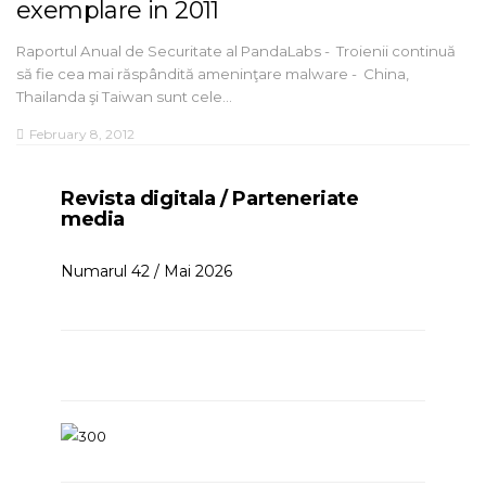
exemplare in 2011
Raportul Anual de Securitate al PandaLabs - Troienii continuă
să fie cea mai răspândită ameninţare malware - China,
Thailanda şi Taiwan sunt cele…
February 8, 2012
Revista digitala / Parteneriate
media
Numarul 42 / Mai 2026