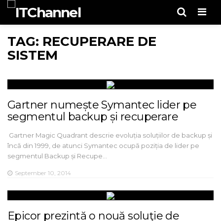
Men
TAG: RECUPERARE DE
SISTEM
Gartner numește Symantec lider pe
segmentul backup și recuperare
Gartner Magic Quadrant descrie evoluția soluțiilor de backup și
încă din 1999, de atunci Symantec ocupă poziția de lider pe
segmentul Backup și Recupe…
September 10, 2014
Epicor prezintă o nouă soluţie de