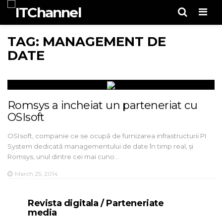
Men
TAG: MANAGEMENT DE
DATE
Romsys a incheiat un parteneriat cu
OSIsoft
OSIsoft, companie ce se ocupă de furnizarea infrastructurii PI
System dedicată managementului de date în timp real, și
Romsys, unul dintre cei mai cuno…
March 25, 2014
Revista digitala / Parteneriate
media