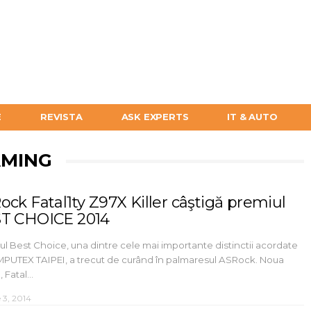
E
REVISTA
ASK EXPERTS
IT & AUTO
AMING
ock Fatal1ty Z97X Killer câştigă premiul
T CHOICE 2014
l Best Choice, una dintre cele mai importante distinctii acordate
MPUTEX TAIPEI, a trecut de curând în palmaresul ASRock. Noua
 Fatal…
 3, 2014