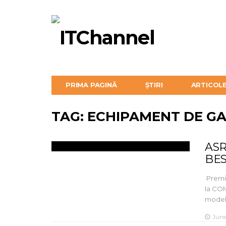
PRIMA PAGINĂ
ȘTIRI
ARTICOL
TAG: ECHIPAMENT DE G
ASR
BES
Premiu
la CO
model,
June