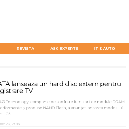
E
REVISTA
ASK EXPERTS
IT & AUTO
TA lanseaza un hard disc extern pentru
gistrare TV
® Technology, companie de top între furnizorii de module DRAM
performante şi produse NAND Flash, a anunțat lansarea modelului
e HC5…
ber 24, 2014