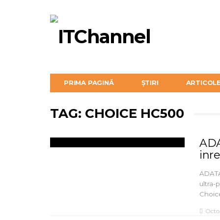
PRIMA PAGINĂ
ȘTIRI
ARTICOL
TAG: CHOICE HC500
ADA
inre
ADATA
ultra-
Choic
Octo