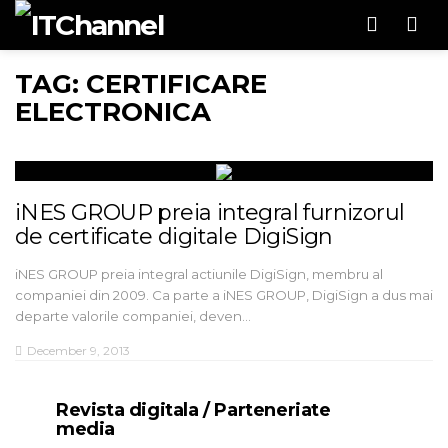
Men
TAG: CERTIFICARE
ELECTRONICA
iNES GROUP preia integral furnizorul
de certificate digitale DigiSign
iNES GROUP preia integral actiunile DigiSign, membru al
companiei din 2009. Ca parte a iNES GROUP, DigiSign a dus mai
departe valorile companiei, deven…
December 9, 2013
Revista digitala / Parteneriate
media