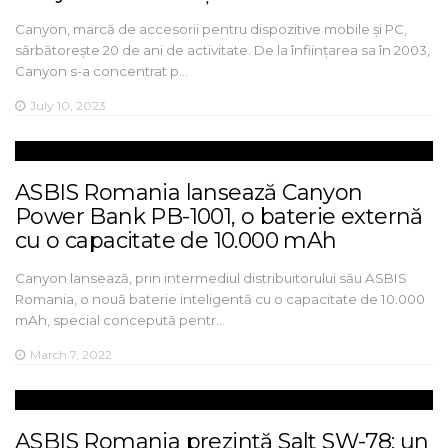
Canyon, marcă de accesorii pentru dispozitive mobile și PC,
sărbătorește 20 de ani de activitate. De la înființarea sa în 2003,
Canyon s-a concentrat p…
July 10, 2023
ASBIS Romania lansează Canyon
Power Bank PB-1001, o baterie externă
cu o capacitate de 10.000 mAh
Canyon lansează, prin intermediul distribuitorului său ASBIS
Romania, o nouă baterie inteligentă cu o capacitate de 10.000
mAh, special concepută pentr…
March 7, 2022
ASBIS Romania prezintă Salt SW-78: un