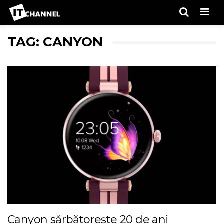
Men
TAG: CANYON
Canyon sărbătorește 20 de ani