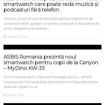
smartwatch care poate reda muzică și
podcasturi fără telefon
Canyon, un brand care se dezvoltă rapid pe segmentul de
accesorii mobile, gadget-uri pentru computer și dispozitive de
jocuri, elegante și accesibile, …
October 6, 2021
ASBIS Romania prezintă noul
smartwatch pentru copii de la Canyon
– MyDino KW-33
Cu noul smartwatch, copiii sunt încurajați, prin joc, să facă
mișcare și să-l hrănească pe dinozaurul Dino Dispozitivul este
destinat copiilor cu vâ…
May 19, 2021