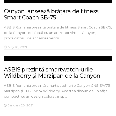
Canyon lansează brățara de fitness
Smart Coach SB-75
ASBIS Romania prezintă brățara de fitness Smart Coach SB-75,
de la Canyon, echipată cu un antrenor virtual. Canyon,
producătorul de accesorii pentru…
May 10, 2021
ASBIS prezintă smartwatch-urile
Wildberry și Marzipan de la Canyon
ASBIS Romania prezintă smartwatch-urile Canyon CNS-SW75
Marzipan și CNS SW74 Wildberry. Acestea dispun de un afișaj
compact, cu un design colorat, insp…
January 28, 2021