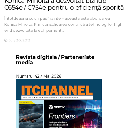
Konica Minolta a dezvoltat bizhub
C654e / C754e pentru o eficienţă sporită
Întotdeauna cu un pas înainte – aceasta este abordarea
Konica Minolta. Prin consolidarea continuă a tehnologiilor high
end dezvoltate la echipament…
July 30, 2013
Revista digitala / Parteneriate
media
Numarul 42 / Mai 2026