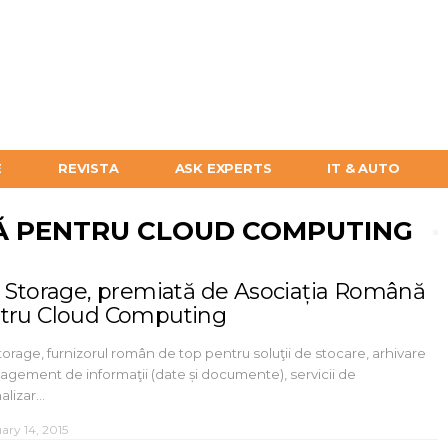
E
REVISTA
ASK EXPERTS
IT & AUTO
Ă PENTRU CLOUD COMPUTING
r Storage, premiată de Asociația Română
tru Cloud Computing
torage, furnizorul român de top pentru soluţii de stocare, arhivare
agement de informaţii (date și documente), servicii de
alizar…
ary 14, 2015