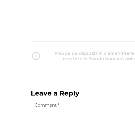
Frauda pe dispozitiv: o amenințare 
creștere în frauda bancară onli
Leave a Reply