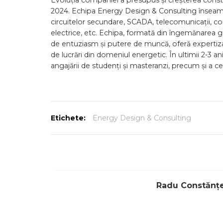
Evoluția companiei a presupus și creșterea constantă
2024. Echipa Energy Design & Consulting înseamnă 
circuitelor secundare, SCADA, telecomunicații, constru
electrice, etc. Echipa, formată din îngemănarea ge
de entuziasm și putere de muncă, oferă expertiz
de lucrări din domeniul energetic. În ultimii 2-3 an
angajării de studenți și masteranzi, precum și a c
Etichete:
Energy Design & Consulting
Radu Constănț