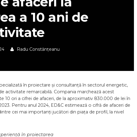
de afaceri la
ea a 10 ani de
tivitate
24
Radu Constănțeanu
ializată în proiectare și consultanță în sectorul energetic,
 de activitate remarcabilă. Compania marchează acest
0 ori a cifrei de afaceri, de la aproximativ 830.000 de lei în
i în 2023. Pentru anul 2024, ED&C estimează o cifră de afaceri de
intre cei mai importanți jucători din piața de profil, la nivel
experiență în proiectarea