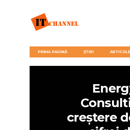
PRIMA PAGINĂ
ȘTIRI
ARTICOL
Energ
Consult
creștere d