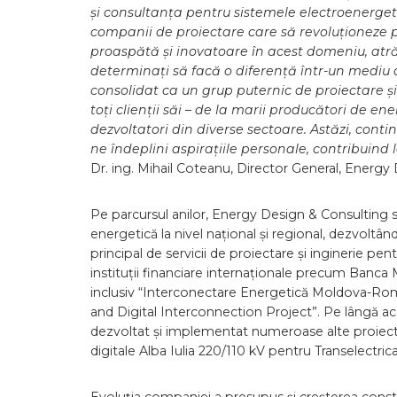
și consultanța pentru sistemele electroenerget
companii de proiectare care să revoluționeze 
proaspătă și inovatoare în acest domeniu, atrăg
determinați să facă o diferență într-un mediu d
consolidat ca un grup puternic de proiectare ș
toți clienții săi – de la marii producători de ener
dezvoltatori din diverse sectoare. Astăzi, conti
ne îndeplini aspirațiile personale, contribuind 
Dr. ing. Mihail Coteanu, Director General, Energ
Pe parcursul anilor, Energy Design & Consulting s-
energetică la nivel național și regional, dezvoltâ
principal de servicii de proiectare și inginerie 
instituții financiare internaționale precum Banc
inclusiv “Interconectare Energetică Moldova-Ro
and Digital Interconnection Project”. Pe lângă a
dezvoltat și implementat numeroase alte proiecte 
digitale Alba Iulia 220/110 kV pentru Transelectri