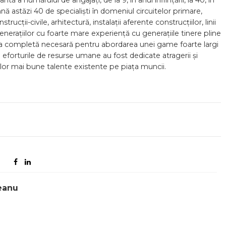
 a numărului de angajați, de la 9, în anul înființării, la 40, în
astăzi 40 de specialiști în domeniul circuitelor primare,
cții-civile, arhitectură, instalații aferente construcțiilor, linii
nerațiilor cu foarte mare experiență cu generațiile tinere pline
a completă necesară pentru abordarea unei game foarte largi
i eforturile de resurse umane au fost dedicate atragerii și
elor mai bune talente existente pe piața muncii.
eanu