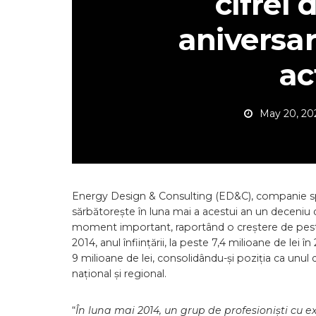
cifrei 
aniversar
ac
May 20, 20
Energy Design & Consulting (ED&C), companie spec
sărbătorește în luna mai a acestui an un deceniu
moment important, raportând o creștere de peste 1
2014, anul înființării, la peste 7,4 milioane de le
9 milioane de lei, consolidându-și poziția ca unul d
național și regional.
“
În luna mai 2014, un grup de profesioniști cu 