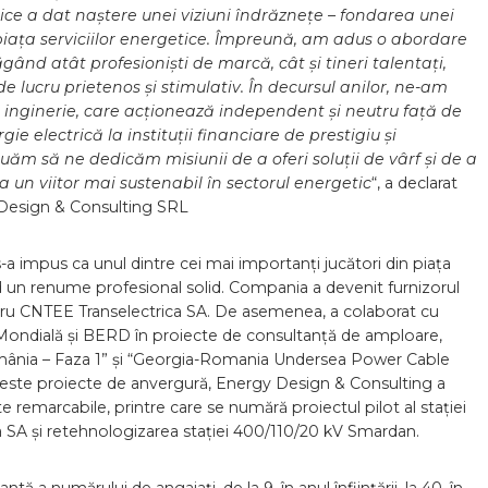
ice a dat naștere unei viziuni îndrăznețe – fondarea unei
piața serviciilor energetice. Împreună, am adus o abordare
ând atât profesioniști de marcă, cât și tineri talentați,
e lucru prietenos și stimulativ.
În decursul anilor, ne-am
i inginerie, care acționează independent și neutru față de
gie electrică la instituții financiare de prestigiu și
nuăm să ne dedicăm misiunii de a oferi soluții de vârf și de a
la un viitor mai sustenabil în sectorul energetic
“, a declarat
y Design & Consulting SRL
a impus ca unul dintre cei mai importanți jucători din piața
nd un renume profesional solid. Compania a devenit furnizorul
pentru CNTEE Transelectrica SA. De asemenea, a colaborat cu
a Mondială și BERD în proiecte de consultanță de amploare,
mânia – Faza 1” și “Georgia-Romania Undersea Power Cable
ceste proiecte de anvergură, Energy Design & Consulting a
remarcabile, printre care se numără proiectul pilot al stației
ca SA și retehnologizarea stației 400/110/20 kV Smardan.