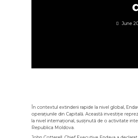
June 20
În contextul extinderii rapide la nivel global, Enda
operațiunile din Capitală. Această investiție rep
la nivel internațional, susținută de o activitate int
Republica Moldova.
John Cotterell, Chief Executive Endava a declarat,