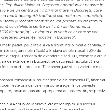
ia și Republica Moldova. Creșterea operațiunilor noastre în
voie de un centru de livrări mai mare în București, care,
 cea mai îndelungată tradi
ț
ie și cea mai mare capacitate
tru sediu și recenta achiziție ne vor permite să creștem la
eună cu celelelate centre de livrări din România și
.600 de angajați. Le dorim bun venit celor care se vor
 creșterea prezenței noastre în București”.
tri pătrați pe 2 etaje și va fi situat într-o locație centrală, în
mite creșterea planificată a Endava pe plan local la 320 de
 Într-o etapă ulterioară de extindere a sediuliui, compania are în
zia de extindere în București se datorează faptului că aici
 fost expuși la proiecte IT de anvergură și la o varietate mai
 companii românești și multinaționale din domeniul IT, financiar
troceni este una din cele mai bune alegeri în ce privește
propiere, locuri de parcare, apropierea de universități, respectiv
mânia și Republica Moldova, creșterea rapidă și succesul
re beneficiază în această regiune. Acestea includ: