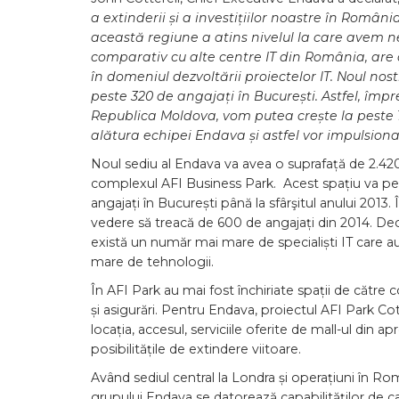
a extinderii și a investițiilor noastre în Român
această regiune a atins nivelul la care avem ne
comparativ cu alte centre IT din România, are
în domeniul dezvoltării proiectelor IT. Noul nos
peste 320 de angajați în București. Astfel, împr
Republica Moldova, vom putea crește la peste 1
alătura echipei Endava și astfel vor impulsiona
Noul sediu al Endava va avea o suprafață de 2.420 me
complexul AFI Business Park. Acest spațiu va per
angajați în București până la sfârşitul anului 2013.
vedere să treacă de 600 de angajați din 2014. Deci
există un număr mai mare de specialiști IT care au
mare de tehnologii.
În AFI Park au mai fost închiriate spații de către
și asigurări. Pentru Endava, proiectul AFI Park Co
locația, accesul, serviciile oferite de mall-ul din a
posibilitățile de extindere viitoare.
Având sediul central la Londra și operațiuni în Ro
grupului Endava se datorează capabilităților de ca