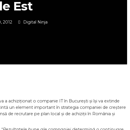
de Est
, 2012
Digital Ninja
va a achiziționat o companie IT în București și își va extinde
rezintă un element important în strategia companiei de creștere
ensă de recrutare pe plan local și de achiziții în România și
 “
Rezultatele bune ale companiei determină o continuare