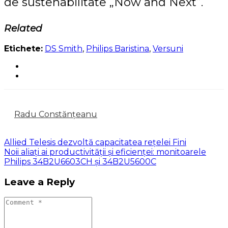
de sustenabilitate „Now and Next”.
Related
Etichete:
DS Smith
,
Philips Baristina
,
Versuni
Radu Constănțeanu
Allied Telesis dezvoltă capacitatea rețelei Fini
Noii aliați ai productivității și eficienței: monitoarele
Philips 34B2U6603CH și 34B2U5600C
Leave a Reply