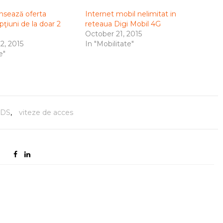
ansează oferta
Internet mobil nelimitat in
pţiuni de la doar 2
reteaua Digi Mobil 4G
October 21, 2015
, 2015
In "Mobilitate"
e"
RDS
,
viteze de acces