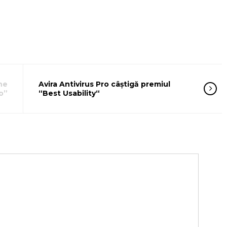
he
Avira Antivirus Pro câștigă premiul
o”
“Best Usability“