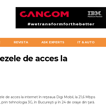
E
REVISTA
ASK EXPERTS
IT & AUTO
tezele de acces la
e de acces la internet în reţeaua Digi Mobil, la 21,6 Mbps
prin tehnologia 3G, în Bucureşti şi în 24 de oraşe din ţară.