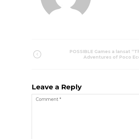
POSSIBLE Games a lansat “T
Adventures of Poco Ec
Leave a Reply