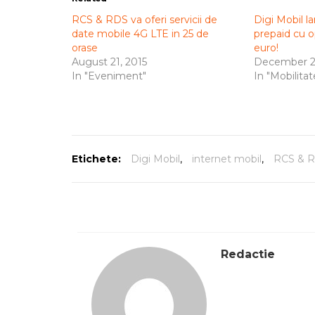
RCS & RDS va oferi servicii de
Digi Mobil l
date mobile 4G LTE in 25 de
prepaid cu o
orase
euro!
August 21, 2015
December 22
In "Eveniment"
In "Mobilitat
Etichete:
Digi Mobil
,
internet mobil
,
RCS & 
Redactie