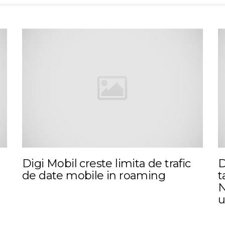
Digi Mobil creste limita de trafic
D
de date mobile in roaming
t
N
u