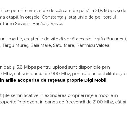
bil ce permite viteze de descărcare de până la 21,6 Mbps şi de
ma etapă, în oraşele: Constanţa şi staţiunile de pe litoralul
a Turnu Severin, Bacău şi Vaslui.
unii martie, creşterile de viteză vor fi accesibile şi în Bucureşti,
ibiu, Târgu Mureş, Baia Mare, Satu Mare, Râmnicu Vâlcea,
nload şi 5,8 Mbps pentru upload sunt disponibile prin
 Mhz, cât şi în banda de 900 Mhz, pentru o accesibilitate şi o
în ariile acoperite de
reţeaua proprie Digi Mobil
.
ţiile semnificative în extinderea propriei reţele mobile în
operite în prezent în banda de frecvenţă de 2100 Mhz, cât şi