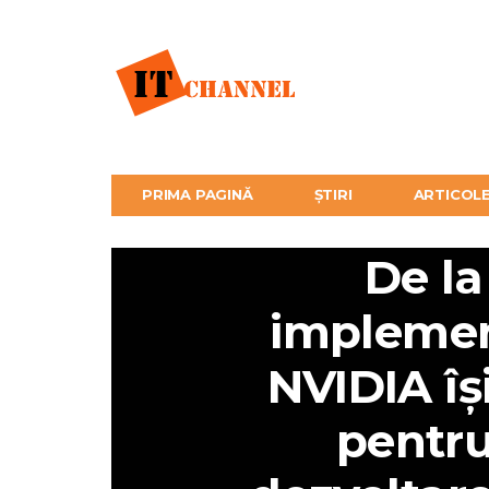
PRIMA PAGINĂ
ȘTIRI
ARTICOL
De la
implement
NVIDIA îș
pentru