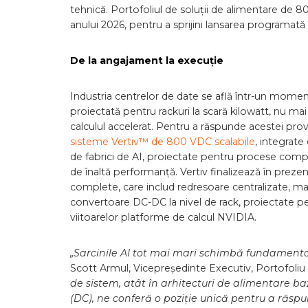
tehnică. Portofoliul de soluții de alimentare de 
anului 2026, pentru a sprijini lansarea programată
De la angajament la execuție
Industria centrelor de date se află într-un moment 
proiectată pentru rackuri la scară kilowatt, nu m
calculul accelerat. Pentru a răspunde acestei pro
sisteme Vertiv™ de 800 VDC scalabile
, integrate
de fabrici de AI, proiectate pentru procese complexe
de înaltă performanță. Vertiv finalizează în prez
complete, care includ redresoare centralizate, ma
convertoare DC-DC la nivel de rack, proiectate pe
viitoarelor platforme de calcul NVIDIA.
„Sarcinile AI tot mai mari schimbă fundamental 
Scott Armul, Vicepreședinte Executiv, Portofoliu gl
de sistem, atât în arhitecturi de alimentare ba
(DC), ne conferă o poziție unică pentru a răsp