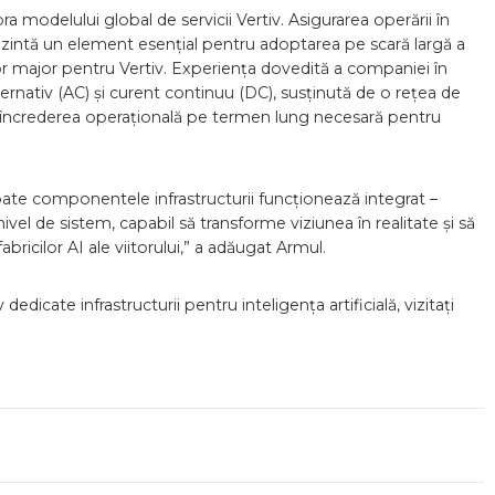
ra modelului global de servicii Vertiv. Asigurarea operării în
intă un element esențial pentru adoptarea pe scară largă a
iator major pentru Vertiv. Experiența dovedită a companiei în
ternativ (AC) și curent continuu (DC), susținută de o rețea de
ră încrederea operațională pe termen lung necesară pentru
 toate componentele infrastructurii funcționează integrat –
ivel de sistem, capabil să transforme viziunea în realitate și să
bricilor AI ale viitorului,” a adăugat Armul.
edicate infrastructurii pentru inteligența artificială, vizitați