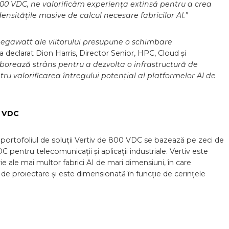
 800 VDC, ne valorificăm experiența extinsă pentru a crea
ensitățile masive de calcul necesare fabricilor AI.”
 megawatt ale viitorului presupune o schimbare
a declarat Dion Harris, Director Senior, HPC, Cloud și
laborează strâns pentru a dezvolta o infrastructură de
tru valorificarea întregului potențial al platformelor AI de
0 VDC
 portofoliul de soluții Vertiv de 800 VDC se bazează pe zeci de
C pentru telecomunicații și aplicații industriale. Vertiv este
ie ale mai multor fabrici AI de mari dimensiuni, în care
de proiectare și este dimensionată în funcție de cerințele