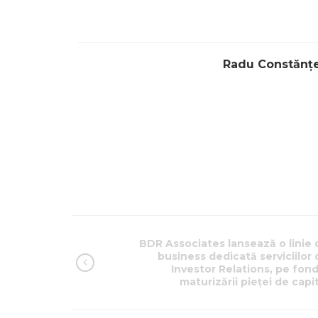
Radu Constănț
BDR Associates lansează o linie 
business dedicată serviciilor 
Investor Relations, pe fond
maturizării pieței de capi