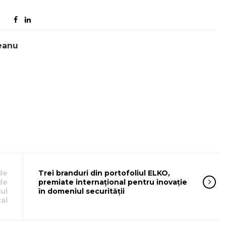
eanu
de
Trei branduri din portofoliul ELKO,
de
premiate internațional pentru inovație
ul
în domeniul securității
tal