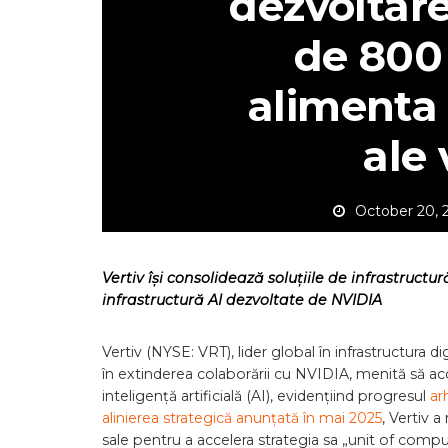
dezvoltar
de 800
alimenta 
ale 
October 20, 
Vertiv își consolidează soluțiile de infrastructu
infrastructură AI dezvoltate de NVIDIA
Vertiv (NYSE: VRT), lider global în infrastructura 
în extinderea colaborării cu NVIDIA, menită să ac
inteligență artificială (AI), evidențiind progresul
ar
alinierea strategică anunțată în mai 2025
, Vertiv 
sale pentru a accelera strategia sa „unit of comp