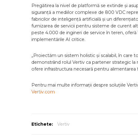
Pregătirea la nivel de platformă se extinde și asup
siguranță a mediilor complexe de 800 VDC reprez
fabricilor de inteligență artificială și un diferenț
furnizarea de servicii pentru sisteme de curent al
peste 4.000 de ingineri de service în teren, ofe
implementările AI critice.
„Proiectăm un sistem holistic și scalabil, în care
demonstrând rolul Vertiv ca partener strategic la n
ofere infrastructura necesară pentru alimentarea fa
Pentru mai multe informații despre soluțiile Vertiv d
Vertiv.com
Etichete:
Vertiv