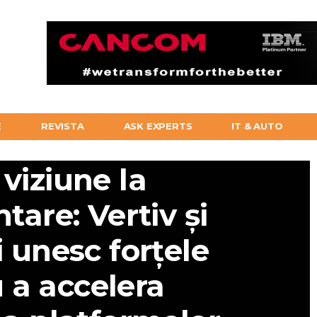
E
REVISTA
ASK EXPERTS
IT & AUTO
 viziune la
are: Vertiv și
i unesc forțele
 a accelera