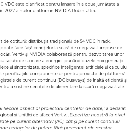
800 VDC este planificat pentru lansare în a doua jumătate a
 în 2027 a noilor platforme NVIDIA Rubin Ultra.
de cotitură: distribuția tradițională de 54 VDC în rack,
ai poate face față cerințelor la scară de megawatt impuse de
vocări, Vertiv și NVIDIA colaborează pentru dezvoltarea unor
 cu soluții de stocare a energiei, punând bazele noii generații
 și sincronizate, specifice inteligenței artificiale și calculului
ent specificațiile componentelor pentru proiecte de platformă
gistrale de curent continuu (DC busways) de înaltă eficiență și
ntru a susține cerințele de alimentare la scară megawatt ale
fiecare aspect al proiectării centrelor de date,”
a declarat
obal și Unități de afaceri Vertiv.
„Expertiza noastră la nivel
zate pe curent alternativ (AC), cât și pe curent continuu
unde cerințelor de putere fără precedent ale acestor