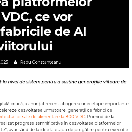
ea platformelor
 VDC, ce vor
fabricile de AI
viitorului
2025
Radu Constănțeanu
ră la nivel de sistem pentru a susține generațiile viitoare de
digitală critică, a anunțat recent atingerea unei etape importante
celereze dezvoltarea următoarei generații de fabrici de
hitecturilor sale de alimentare la 800 VDC
. Pornind de la
a realizat progrese semnificative în dezvoltarea platformelor
ute”, avansând de la idee la etapa de pregătire pentru execuție