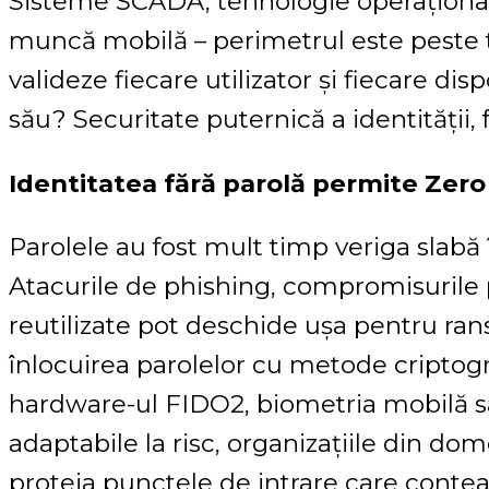
Sisteme SCADA, tehnologie operațională 
muncă mobilă – perimetrul este peste t
valideze fiecare utilizator și fiecare dis
său? Securitate puternică a identității, 
Identitatea fără parolă permite Zero
Parolele au fost mult timp veriga slabă 
Atacurile de phishing, compromisurile pr
reutilizate pot deschide ușa pentru ran
înlocuirea parolelor cu metode criptog
hardware-ul FIDO2, biometria mobilă s
adaptabile la risc, organizațiile din dome
proteja punctele de intrare care contea