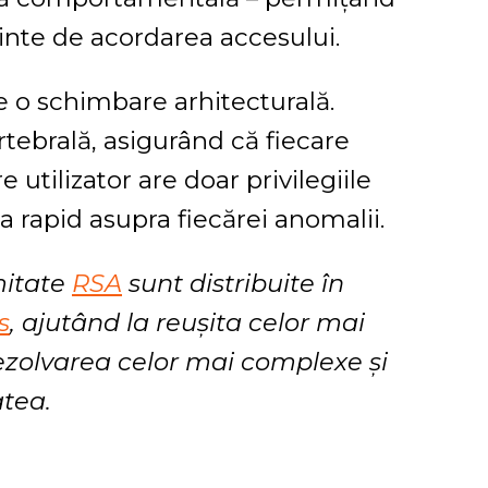
ainte de acordarea accesului.
te o schimbare arhitecturală.
rtebrală, asigurând că fiecare
e utilizator are doar privilegiile
a rapid asupra fiecărei anomalii.
rmitate
RSA
sunt distribuite în
s
, ajutând la reușita celor mai
ezolvarea celor mai complexe și
atea.