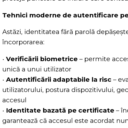
Tehnici moderne de autentificare p
Astăzi, identitatea fără parolă depășeșt
încorporarea:
•
Verificării biometrice
– permite acces
unică a unui utilizator
•
Autentificării adaptabile la risc
– eva
utilizatorului, postura dispozitivului, g
accesul
•
Identitate bazată pe certificate
– în
garantează că accesul este acordat numai