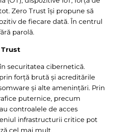
(OT), dispozitive IoT, forță de
ot. Zero Trust își propune să
pozitiv de fiecare dată. În centrul
fără parolă.
 Trust
în securitatea cibernetică.
in forță brută și acreditările
somware și alte amenințări. Prin
rafice puternice, precum
au controalele de acces
niul infrastructurii critice pot
ză cel mai mult.