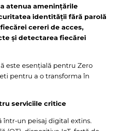
 a atenua amenințările
curitatea identității fără parolă
fiecărei cereri de acces,
ecte și detectarea fiecărei
lă este esențială pentru Zero
eti pentru a o transforma în
u serviciile critice
într-un peisaj digital extins.