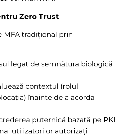
entru Zero Trust
e MFA tradițional prin
ul legat de semnătura biologică
luează contextul (rolul
eolocația) înainte de a acorda
crederea puternică bazată pe PKI
 utilizatorilor autorizați