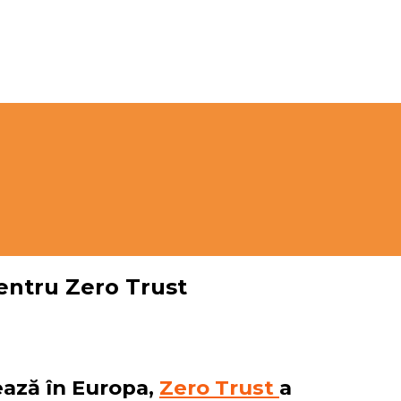
pentru Zero Trust
ează în Europa,
Zero Trust
a