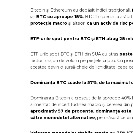
Bitcoin și Ethereum au depășit indicii tradiționali,
iar
BTC cu aproape 18%.
BTC, în special, a arăta
protecție macro
și alteori
ca un activ de risc p
ETF-urile spot pentru BTC și ETH atrag 28 mld
ETF-urile spot BTC și ETH din SUA au atras
peste 
factori majori de volum pe piețele cripto. Cu pos
acestea devin o sursă-cheie de lichiditate, ceea ce
Dominanța BTC scade la 57%, de la maximul 
Dominanța Bitcoin a crescut de la aproape 40% la
alimentat de incertitudinea macro și cererea din p
aproximativ 57 de procente, dominanța este u
către monedetel alternative
, pe măsură ce di