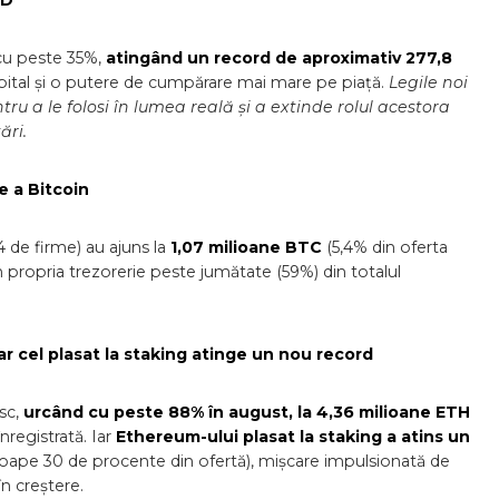
TD
 cu peste 35%,
atingând un record de aproximativ 277,8
apital și o putere de cumpărare mai mare pe piață.
Legile noi
tru a le folosi în lumea reală și a extinde rolul acestora
ări.
e a Bitcoin
4 de firme) au ajuns la
1,07 milioane BTC
(5,4% din oferta
în propria trezorerie peste jumătate (59%) din totalul
r cel plasat la staking atinge un nou record
sc,
urcând cu peste 88% în august, la 4,36 milioane ETH
registrată. Iar
Ethereum-ului plasat la staking a atins un
oape 30 de procente din ofertă), mișcare impulsionată de
în creștere.