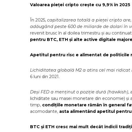
Valoarea pieței cripto crește cu 9,9% în 2025
În 2025,
capitalizarea totală a pieței cripto ar
adăugând peste 600 de miliarde de dolari în v
revenit brusc în al doilea trimestru și au continuat
pentru BTC, ETH și alte active digitale major
Apetitul pentru risc e alimentat de politicil
Lichiditatea globală M2 a atins cel mai ridicat 
6 luni din 2021.
Deși FED a menținut o poziție dură (hawkish)
,
lichiditate sau masei monetare din economie) și a
timp,
condițiile monetare rămân în general fa
acomodante,
asta alimentând apetitul pentru r
BTC și ETH cresc mai mult decât indicii tradiț