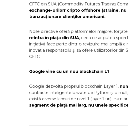
CFTC din SUA (Commodity Futures Trading Commi
exchange-urilorr cripto offshore (străine, nu 
tranzacționare clienților americani.
Noile directive oferă platformelor majore, forțate
reintra în piața din SUA
, ceea ce ar putea spori 
inițiativă face parte dintr-o revizuire mai amplă 
inovația responsabilă și să ofere utilizatorilor di
CFTC.
Google vine cu un nou blockchain L1
Google dezvoltă propriul blockchain Layer 1,
num
contracte inteligente bazate pe Python și o mulți
există diverse lanțuri de nivel 1 (layer 1-uri), cum ar
segment de piață mai larg, nu unele specifice