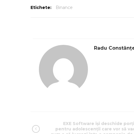
Etichete:
Binance
Radu Constănț
EXE Software își deschide porți
pentru adolescenții care vor să va