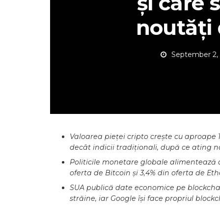
și care 
noutăți 
September 2,
Valoarea pieței cripto crește cu aproape 
decât indicii tradiționali, după ce ating
Politicile monetare globale alimentează a
oferta de Bitcoin și 3,4% din oferta de Et
SUA publică date economice pe blockchai
străine, iar Google își face propriul blockc