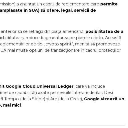
ssion) a anunțat un cadru de reglementare care
permite
amplasate în SUA) să ofere, legal, servicii de
 anterior să se retragă din piața americană,
posibilitatea de a
lichiditatea și reduce fragmentarea pe piețele cripto. Această
a reglementărilor de tip „crypto sprint”, menită să promoveze
n SUA mai multe opțiuni de tranzacționare în cadrul protecțiilor
it Google Cloud Universal Ledger
, care va include
me de capabilități axate pe nevoile întreprinderilor. Deși
 fi Tempo (de la Stripe) și Arc (de la Circle),
Google vizează un
, mai mici
.