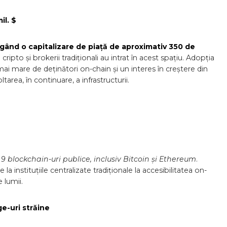
il. $
gând o capitalizare de piață de aproximativ 350 de
ripto și brokerii tradiționali au intrat în acest spațiu. Adopția
 mare de deținători on-chain și un interes în creștere din
area, în continuare, a infrastructurii.
 9 blockchain-uri publice, inclusiv Bitcoin și Ethereum
.
a instituțiile centralizate tradiționale la accesibilitatea on-
 lumii.
e-uri străine