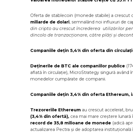
Valoarea monedelor stabile crește cu 35% Y
Oferta de stablecoin (monede stabile) a crescut
miliarde de dolari
, semnalând noi influxuri de c
din cripto au crescut încrederea utilizărilor pen
dincolo de tranzacționare, către plăți și decont
Companiile dețin 5,4% din oferta din circulați
Deținerile de BTC ale companiilor publice
(17
aflată în circulație), MicroStrategy singură având 
monedelor cumpărate de companii.
Companiile dețin 3,4% din oferta Ethereum, ia
Trezoreriile Ethereum
au crescut accelerat, bru
(3,4% din ofertă),
cea mai mare creștere lunară în
record de 35,8 milioane de monede
(adică apr
actualizarea Pectra și de adoptarea instituțională 