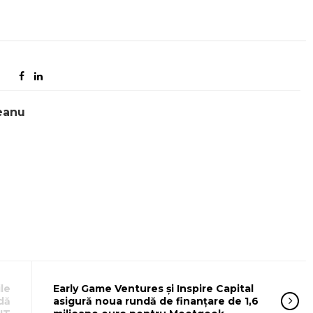
eanu
le
Early Game Ventures și Inspire Capital
dă
asigură noua rundă de finanțare de 1,6