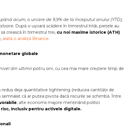
e, până acum, o urcare de 9,9% de la începutul anului (YTD),
aloare.
După o ușoară scădere în trimestrul întâi, piețele au
 să crească în trimestrul trei,
cu noi maxime istorice (ATH)
e
,
arată o analiză Binance.
e monetare globale
nivel din ultimii patru ani
, cu cea mai mare creștere timp de
 a redus deja quantitative tightening (reducea cantității de
 semnalat că ar putea pivota dacă riscurile se schimbă. Între
vorabile
, alte economii majore menținând politici
isc, inclusiv pentru activele digitale.
ionali