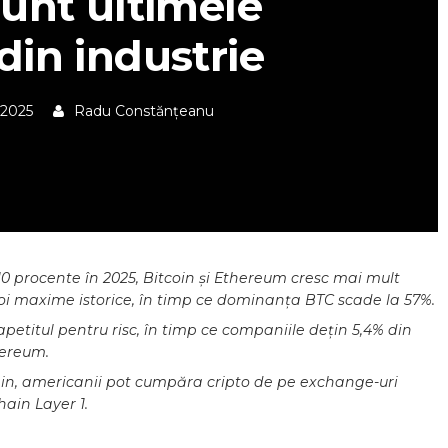
sunt ultimele
din industrie
 2025
Radu Constănțeanu
10 procente în 2025, Bitcoin și Ethereum cresc mai mult
 noi maxime istorice, în timp ce dominanța BTC scade la 57%.
petitul pentru risc, în timp ce companiile dețin 5,4% din
hereum.
n, americanii pot cumpăra cripto de pe exchange-uri
hain Layer 1.