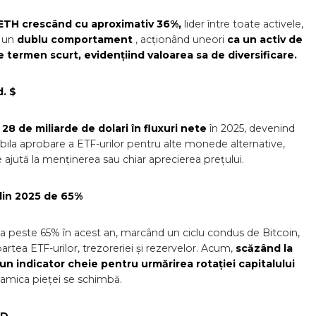
ETH crescând cu aproximativ 36%,
lider între toate activele,
t un
dublu comportament
, acționând uneori
ca un activ de
e termen scurt, evidențiind valoarea sa de diversificare.
. $
28 de miliarde de dolari în fluxuri nete
în 2025, devenind
ibila aprobare a ETF-urilor pentru alte monede alternative,
 ajută la menținerea sau chiar aprecierea prețului.
din 2025 de 65%
 peste 65% în acest an, marcând un ciclu condus de Bitcoin,
artea ETF-urilor, trezoreriei și rezervelor. Acum,
scăzând la
n indicator cheie pentru urmărirea rotației capitalului
namica pieței se schimbă.