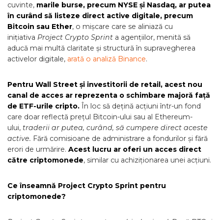
cuvinte,
marile burse, precum NYSE și Nasdaq, ar putea
în curând să listeze direct active digitale, precum
Bitcoin sau Ether
, o mișcare care se aliniază cu
inițiativa
Project Crypto Sprint
a agențiilor, menită să
aducă mai multă claritate și structură în supravegherea
activelor digitale,
arată o analiză Binance
.
Pentru Wall Street și investitorii de retail, acest nou
canal de acces ar reprezenta o schimbare majoră față
de ETF-urile cripto.
În loc să dețină acțiuni într-un fond
care doar reflectă prețul Bitcoin-ului sau al Ethereum-
ului,
traderii ar putea, curând, să cumpere direct aceste
active.
Fără comisioane de administrare a fondurilor și fără
erori de urmărire.
Acest lucru ar oferi un acces direct
către criptomonede
, similar cu achiziționarea unei acțiuni.
Ce înseamnă Project Crypto Sprint pentru
criptomonede?