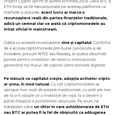
Project Crypto Sprint ar putea schimba jocul.
Dacă BTC și
ETH încep să fie tranzacționate pe aceleași platforme ca
mărfurile și acțiunile,
acest lucru ar marca o
recunoaștere reală din partea finanțelor tradiționale,
adică un semnal clar ce arată că criptomonedele au
intrat oficial în mainstream.
Odată cu această recunoaștere
vine și capitalul
. Confortul
de a accesa criptomonede prin burse cunoscute și de
încredere, precum NYSE sau Nasdaq,
ar putea deschide
porțile pentru investitori de retail și instituționali,
generând noi fluxuri de capital către activele digitale.
Pe măsură ce capitalul crește, adopția activelor cripto
ar urma, în mod natural.
Cu cât criptomonedele se
apropie mai mult de piețele tradiționale, cu atât ele trec
de la a fi văzute ca o investiție de nișă, la a deveni o
parte firească a portofoliilor obișnuite.
Pe scurt, ne
îndreptăm către
un viitor în care achiziționarea de ETH
sau BTC ar putea fi la fel de obișnuită ca adăugarea