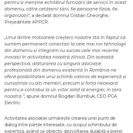
pentru a menține echilibrul furnizării de servicii în acest
domeniu, către cetățenii țării, fie persoane fizice, fie
organizații
“
, a declarat domnul Cristian Gheorghe,
Președintele APPCR.
„Unul dintre motoarele creșterii noastre stă în faptul că
suntem permanent conectați la cele mai noi tehnologii
din domeniu și integrăm cu succes cele mai recente
inovații în activitatea noastră zilnică. Din această
perspectivă, alăturarea cu singura asociație
profesională din domeniu existentă în România ne
oferă posibilitatea unui schimb valoros de experiență și
cunoștințe cu alți membri, precum și forța necesară
pentru a contribui la un viitor solid al energiei, în țara
noastră ”,
spune domnul Bogdan Bumbuk, CEO PGA
Electric.
Activitatea asociației urmărește crearea unei punți de
dialog între părțile interesate, cu scopul schimbului de
expertiză, având ca obiectiv dezvoltarea durabilă a pieței