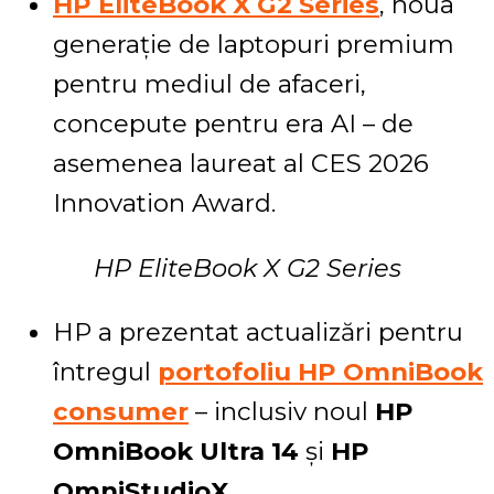
HP EliteBook X G2 Series
, noua
generație de laptopuri premium
pentru mediul de afaceri,
concepute pentru era AI – de
asemenea laureat al CES 2026
Innovation Award.
HP EliteBook X G2 Series
HP a prezentat actualizări pentru
întregul
portofoliu HP OmniBook
consumer
– inclusiv noul
HP
OmniBook Ultra 14
și
HP
OmniStudioX
.