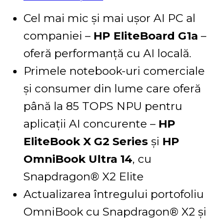
Cel mai mic și mai ușor AI PC al
companiei –
HP EliteBoard G1a
–
oferă performanță cu AI locală.
Primele notebook-uri comerciale
și consumer din lume care oferă
până la 85 TOPS NPU pentru
aplicații AI concurente –
HP
EliteBook X G2 Series
și
HP
OmniBook Ultra 14
, cu
Snapdragon® X2 Elite
Actualizarea întregului portofoliu
OmniBook cu Snapdragon® X2 și