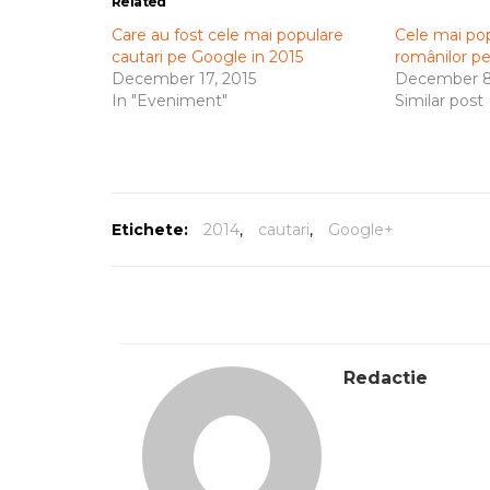
Related
Care au fost cele mai populare
Cele mai pop
cautari pe Google in 2015
românilor p
December 17, 2015
December 8
In "Eveniment"
Similar post
Etichete:
2014
,
cautari
,
Google+
Redactie