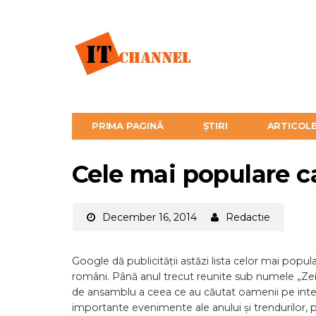
PRIMA PAGINĂ
ȘTIRI
ARTICOL
Cele mai populare c
December 16, 2014
Redactie
Google dă publicității astăzi lista celor mai popu
români. Până anul trecut reunite sub numele „Zeit
de ansamblu a ceea ce au căutat oamenii pe inter
importante evenimente ale anului și trendurilor, p