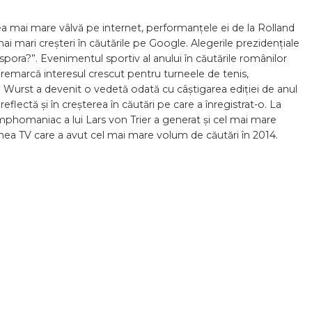
a mai mare vâlvă pe internet, performanțele ei de la Rolland
mari creșteri în căutările pe Google. Alegerile prezidențiale
spora?”. Evenimentul sportiv al anului în căutările românilor
 remarcă interesul crescut pentru turneele de tenis,
Wurst a devenit o vedetă odată cu câștigarea ediției de anul
eflectă și în creșterea în căutări pe care a înregistrat-o. La
phomaniac a lui Lars von Trier a generat și cel mai mare
unea TV care a avut cel mai mare volum de căutări în 2014.