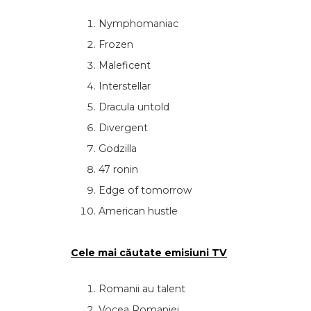
Nymphomaniac
Frozen
Maleficent
Interstellar
Dracula untold
Divergent
Godzilla
47 ronin
Edge of tomorrow
American hustle
Cele mai căutate emisiuni TV
Romanii au talent
Vocea Romaniei