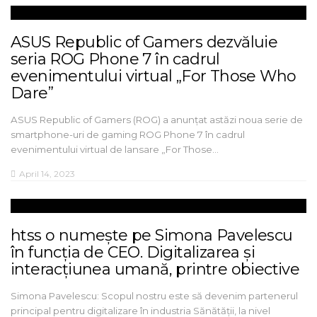
ASUS Republic of Gamers dezvăluie
seria ROG Phone 7 în cadrul
evenimentului virtual „For Those Who
Dare”
ASUS Republic of Gamers (ROG) a anunțat astăzi noua serie de
smartphone-uri de gaming ROG Phone 7 în cadrul
evenimentului virtual de lansare „For Those…
April 14, 2023
htss o numește pe Simona Pavelescu
în funcția de CEO. Digitalizarea și
interacțiunea umană, printre obiective
Simona Pavelescu: Scopul nostru este să devenim partenerul
principal pentru digitalizare în industria Sănătății, la nivel