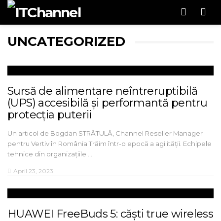
Men
UNCATEGORIZED
Sursă de alimentare neîntreruptibilă
(UPS) accesibilă și performantă pentru
protecția puterii
Un articol de Bogdan STRĂTULĂ, Channel Reseller Manager
pentru Vertiv în România Trăim într-o epocă a agilității. Echipele
tehnice din organizațiile …
April 23, 2023
HUAWEI FreeBuds 5: căști true wireless