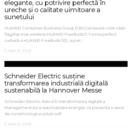
elegante, cu potrivire perfectă în
ureche și o calitate uimitoare a
sunetului
HUAWEI Consumer Business Group (CBG) lansează noile căști-
flagship true wireless HUAWEI FreeBuds 5. Forma perfect
curbată a HUAWEI FreeBuds 5[1], sunet…
April 14, 2023
Schneider Electric susține
transformarea industrială digitală
sustenabilă la Hannover Messe
Schneider Electric, liderul în transformarea digitală a
managementului și automatizării energiei, va prezenta o serie
de noi tehnologii și soluții soft…
April 14, 2023