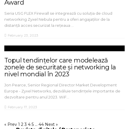
Award
Seria USG FLEX Firewall se integrează cu soluția de cloud
networking Zyxel Nebula pentru a oferi angajaților de la
distanță acces securizat la rețeaua …
February 23, 2023
Topul tendințelor care modelează
zonele de securitate și networking la
nivel mondial în 2023
Jon Pearce, Senior Regional Director Market Development
Europe - Zyxel Networks, dezvăluie tendințele importante de
dezvoltare pentru anul 2023. WiF…
February 17, 2023
« Prev
1
2
3
4
5
…
44
Next »