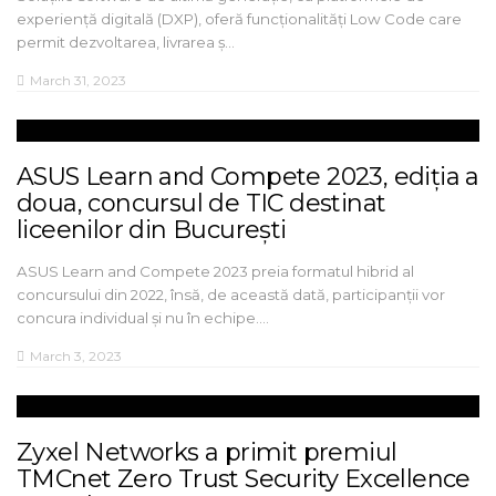
experiență digitală (DXP), oferă funcționalități Low Code care
permit dezvoltarea, livrarea ș…
March 31, 2023
ASUS Learn and Compete 2023, ediția a
doua, concursul de TIC destinat
liceenilor din București
ASUS Learn and Compete 2023 preia formatul hibrid al
concursului din 2022, însă, de această dată, participanții vor
concura individual și nu în echipe.…
March 3, 2023
Zyxel Networks a primit premiul
TMCnet Zero Trust Security Excellence