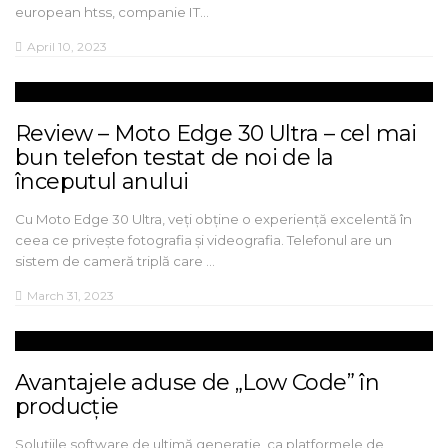
european htss, companie IT…
April 10, 2023
Review – Moto Edge 30 Ultra – cel mai
bun telefon testat de noi de la
începutul anului
Cu Moto Edge 30 Ultra, veți obține o experiență excelentă în
ceea ce privește fotografia și videografia. Telefonul are un
sistem de cameră triplă care …
March 31, 2023
Avantajele aduse de „Low Code” în
producție
Soluțiile software de ultimă generație, ca platformele de