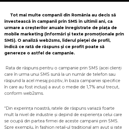
Tot mai multe companii din România au decis să
investească în campanii prin SMS în ultimii ani, ca
urmare a creșterilor anuale înregistrate de piața de
mobile marketing (informări și texte promoționale prin
SMS). O analiză
web2sms,
liderul pieţei de profil,
indică ce
rată de răspuns și ce profit poate să
genereze o astfel de campanie
.
Rata de răspuns pentru o campanie prin SMS (acei clienți
care în urma unui SMS sună la un număr de telefon sau
răspund la acel mesaj pozitiv, în baza campaniei specifice
în care au fost incluși) a avut o medie de 1,7% anul trecut,
conform web2sms.
“Din experința noastră, ratele de răspuns variază foarte
mult la nivel de industrie și depind de experiența celui care
se ocupă din partea firmei de aceste campanii prin SMS.
Spre exemplu, în fashion retail-ul tradițional am avut și rate