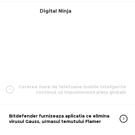
Digital Ninja
Cererea mare de telefoane mobile inteligente
continuă să impulsioneze piața globală
Bitdefender furnizeaza aplicatia ce elimina
virusul Gauss, urmasul temutului Flamer