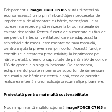
Echipamentul
imageFORCE C7165
ajută utilizatorii să
economisească timp prin îmbunătăţirea proceselor de
imprimare şi de alimentare cu hârtie, permiţându-le să
lucreze mai repede şi să realizeze la birou materiale de
calitate deosebită. Pentru funcţia de alimentare cu flux de
aer pentru hârtie, un ventilatorul care se adaptează la
schimbările de mediu este montat pe tava manuală,
pentru a ajuta la prevenirea lipirii colilor. Această funcţie
contribuie la creşterea productivităţii la imprimarea pe
hârtie cretată, oferind o capacitate de până la 50 de coli de
128 de grame la o singură încărcare. De asemenea,
echipamentul poate imprima pe suporturi de dimensiuni
mai mari şi pe hârtie rezistentă la apă, ceea ce permite
realizarea internă a unor aplicaţii precum afişe şi bannere.
Proiectată pentru mai multă sustenabilitate
Noua imprimantă multifuncţională
imageFORCE C7165
a