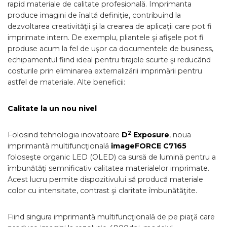
rapid materiale de calitate profesională. Imprimanta
produce imagini de înaltă definiţie, contribuind la
dezvoltarea creativităţii şi la crearea de aplicaţii care pot fi
imprimate intern. De exemplu, pliantele şi afişele pot fi
produse acum la fel de uşor ca documentele de business,
echipamentul fiind ideal pentru tirajele scurte şi reducând
costurile prin eliminarea externalizării imprimării pentru
astfel de materiale. Alte beneficii:
Calitate la un nou nivel
2
Folosind tehnologia inovatoare
D
Exposure
, noua
imprimantă multifuncţională
imageFORCE C7165
foloseşte organic LED (OLED) ca sursă de lumină pentru a
îmbunătăţi semnificativ calitatea materialelor imprimate.
Acest lucru permite dispozitivului să producă materiale
color cu intensitate, contrast şi claritate îmbunătăţite.
Fiind singura imprimantă multifuncţională de pe piaţă care