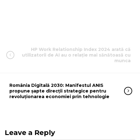
HP Work Relationship Index 2024 arată că
utilizatorii de AI au o relație mai sănătoasă cu
munca
România Digitală 2030: Manifestul ANIS
propune șapte direcții strategice pentru
revoluționarea economiei prin tehnologie
Leave a Reply