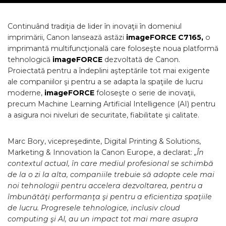
Continuând tradiţia de lider în inovaţii în domeniul
imprimării, Canon lansează astăzi
imageFORCE C7165,
o
imprimantă multifuncţională care foloseşte noua platformă
tehnologică
imageFORCE
dezvoltată de Canon.
Proiectată pentru a îndeplini aşteptările tot mai exigente
ale companiilor şi pentru a se adapta la spaţiile de lucru
moderne,
imageFORCE
foloseşte o serie de inovaţii,
precum Machine Learning Artificial Intelligence (AI) pentru
a asigura noi niveluri de securitate, fiabilitate şi calitate.
Marc Bory, vicepreşedinte, Digital Printing & Solutions,
Marketing & Innovation la Canon Europe, a declarat:
„În
contextul actual, în care mediul profesional se schimbă
de la o zi la alta, companiile trebuie să adopte cele mai
noi tehnologii pentru accelera dezvoltarea, pentru a
îmbunătăţi performanţa şi pentru a eficientiza spaţiile
de lucru. Progresele tehnologice, inclusiv cloud
computing şi AI, au un impact tot mai mare asupra