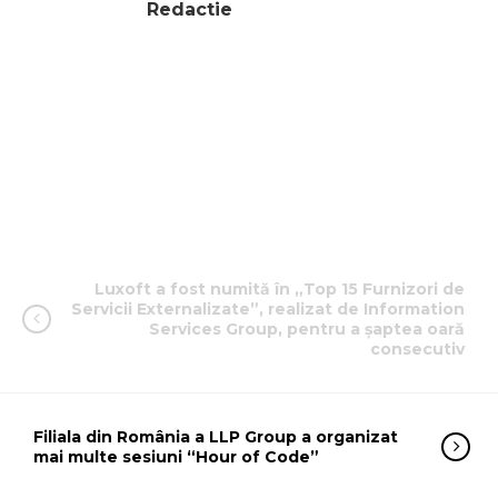
Redactie
Luxoft a fost numită în „Top 15 Furnizori de
Servicii Externalizate”, realizat de Information
Services Group, pentru a șaptea oară
consecutiv
Filiala din România a LLP Group a organizat
mai multe sesiuni “Hour of Code”