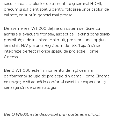
securizarea a cablurilor de alimentare şi semnal HDMI,
precum şi suficient spaţiu pentru folosirea unor cabluri de
calitate, ce sunt în general mai groase.
De asemenea, W11000 deţine un sistem de răcire cu
admisie si evacuare frontală, aspect ce îi extind considerabil
posibilităţile de instalare. Mai mult, prezenţa unei opţiuni
lens shift H/V şi a unui Big Zoom de 1.5X, îl ajută să se
integreze perfect în orice spaţiu de proiecţie Home
Cinema.
BenQ W11000 este în momentul de faţă cea mai
performantă soluţie de proiecţie din gama Home Cinema,
ce reuşeşte să aducă în confortul casei tale experienţa şi
senzaţia sălii de cinematograf.
BenQ W11000 este disponibil prin partenerii oficiali