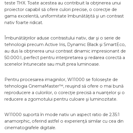
teste THX. Toate acestea au contribuit la obţinerea unui
proiector capabil să ofere culori precise, o corecţie de
gama excelentă, uniformitate îmbunătăţită şi un contrast
nativ foarte ridicat.
Îmbunătăţirilor aduse contrastului nativ, dar şi o serie de
tehnologii precum Active Iris, Dynamic Black şi SmartEco,
au dus la obţinerea unui contrast dinamic impresionant de
50.000:I, perfect pentru interpretarea şi redarea corectă a
scenelor întunecate sau mult prea luminoase.
Pentru procesarea imaginilor, W11000 se foloseşte de
tehnologia CinemaMaster™, reuşind să ofere o mai bună
reproducere a culorilor, o corecţie precisă a nuanţelor şi o
reducere a zgomotului pentru culoare şi luminozitate.
W11000 suportă în mode nativ un aspect ratio de 2.35:1
anamorphic, oferind astfel o experienţă similar cu cea din
cinematografele digitale.