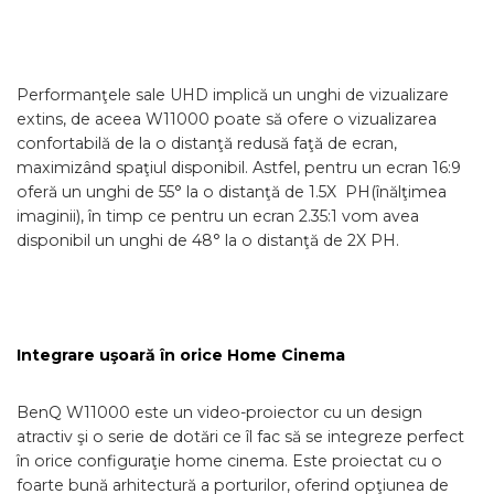
Performanţele sale UHD implică un unghi de vizualizare
extins, de aceea W11000 poate să ofere o vizualizarea
confortabilă de la o distanţă redusă faţă de ecran,
maximizând spaţiul disponibil. Astfel, pentru un ecran 16:9
oferă un unghi de 55° la o distanţă de 1.5X PH(înălţimea
imaginii), în timp ce pentru un ecran 2.35:1 vom avea
disponibil un unghi de 48° la o distanţă de 2X PH.
Integrare uşoară în orice Home Cinema
BenQ W11000 este un video-proiector cu un design
atractiv şi o serie de dotări ce îl fac să se integreze perfect
în orice configuraţie home cinema. Este proiectat cu o
foarte bună arhitectură a porturilor, oferind opţiunea de