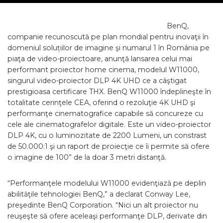
BenQ,
companie recunoscută pe plan mondial pentru inovaţii în
domeniul soluțiilor de imagine şi numarul 1 în România pe
piaţa de video-proiectoare, anunţă lansarea celui mai
performant proiector home cinema, modelul W11000,
singurul video-proiector DLP 4K UHD ce a câştigat
prestigioasa certificare THX. BenQ W11000 îndeplineşte în
totalitate cerinţele CEA, oferind o rezoluţie 4K UHD şi
performanţe cinematografice capabile să concureze cu
cele ale cinematografelor digitale. Este un video-proiector
DLP 4K, cu o luminozitate de 2200 Lumeni, un constrast
de 50.000:1 şi un raport de proiecţie ce îi permite să ofere
o imagine de 100” de la doar 3 metri distanţă.
“Performanţele modelului W11000 evidenţiază pe deplin
abilităţile tehnologiei BenQ,” a declarat Conway Lee,
preşedinte BenQ Corporation. “Nici un alt proiector nu
reuşeşte să ofere aceleaşi performanţe DLP, derivate din