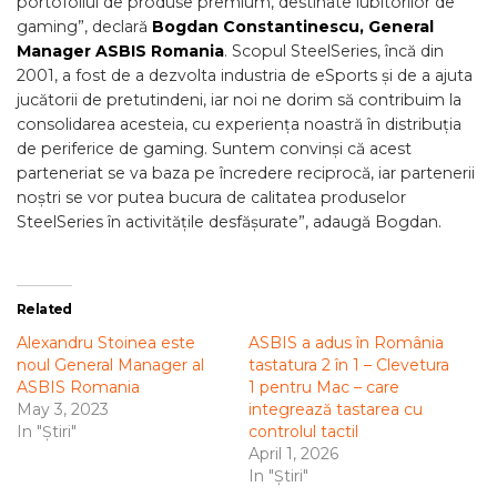
portofoliul de produse premium, destinate iubitorilor de
gaming”, declară
Bogdan Constantinescu, General
Manager ASBIS Romania
. Scopul SteelSeries, încă din
2001, a fost de a dezvolta industria de eSports și de a ajuta
jucătorii de pretutindeni, iar noi ne dorim să contribuim la
consolidarea acesteia, cu experiența noastră în distribuția
de periferice de gaming. Suntem convinși că acest
parteneriat se va baza pe încredere reciprocă, iar partenerii
noștri se vor putea bucura de calitatea produselor
SteelSeries în activitățile desfășurate”, adaugă Bogdan.
Related
Alexandru Stoinea este
ASBIS a adus în România
noul General Manager al
tastatura 2 în 1 – Clevetura
ASBIS Romania
1 pentru Mac – care
May 3, 2023
integrează tastarea cu
In "Știri"
controlul tactil
April 1, 2026
In "Știri"