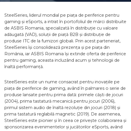
SteelSeries, liderul mondial pe piața de periferice pentru
gaming și eSports, a intrat în portofoliul de mărci distribuite
de ASBIS Romania, specializată în distribuție cu valoare
adăugată (VAD), soluții de piață B2B și distribuție de
produse ITC de la furnizori globali. Prin acest parteneriat,
SteelSeries își consolidează prezența și pe piața din
România, iar ASBIS Romania își extinde oferta de periferice
pentru gaming, aceasta incluzând acum și tehnologii de
înaltă performanță.
SteelSeries este un nume consacrat pentru inovațiile pe
piața de periferice de gaming, având în palmares o serie de
produse lansate pentru prima dată: primele căști de jocuri
(2004), prima tastatură mecanică pentru jocuri (2006),
primul sistem audio de înaltă rezoluție din jocuri (2018) și
prima tastatură reglabilă magnetic (2019). De asemenea,
SteelSeries este pionier și în ceea ce privește colaborarea și
sponsorizarea evenimentelor și jucătorilor eSports, având