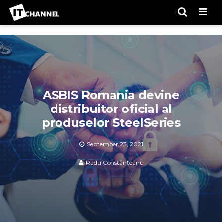
Men
ASBIS Romania devine
distribuitor oficial al
produselor SteelSeries
September 23, 2021
Radu Constănțeanu