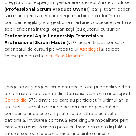
pregăti viitori experți în gestionarea dezvoltării de produse
(
Professional Scrum Product Owner
), dar și team leaderi
sau manageri care vor înțelege mai bine rolul lor într-o
companie agilă și vor gestiona mai bine procesele pentru a
spori eficiența întregii organizații (cu ajutorul cursurilor
Professional Agile Leadership Essentials
și
Professional Scrum Master).
Participanții pot consulta
calendarul de cursuri pe website-ul
Asociației
și se pot
înscrie prin email la
certificari@anis.ro
.
„Angajatorii și organizațiile patronale sunt principalii vectori
de formare profesională din România. Conform unui raport
Concordia
, 57% dintre cei care au participat în ultimul an la
un curs au urmat o sesiune de formare organizată de
compania unde este angajat sau de către o asociație
patronală. Învățarea continuă este singura modalitate prin
care vom reuși să ținem pasul cu transformarea digitală a
tuturor sectoarele economice, una dintre sursele