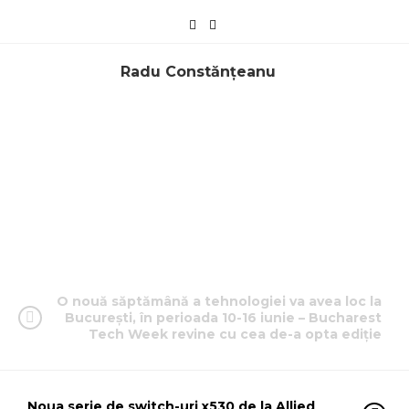
Radu Constănțeanu
O nouă săptămână a tehnologiei va avea loc la
București, în perioada 10-16 iunie – Bucharest
Tech Week revine cu cea de-a opta ediție
Noua serie de switch-uri x530 de la Allied