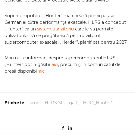
Centrului de Date și Procesare Accelerată la AMD.
Supercomputerul „Hunter” marchează primii pași ai
Germaniei către performanța exascale. HLRS a conceput
„Hunter” ca un
sistem tranzitoriu
care le va permite
utilizatorilor să se pregătească pentru viitorul
supercomputer exascale, „Herder”, planificat pentru 2027.
Mai multe informații despre supercomputerul HLRS –
„Hunter” pot fi găsite
aici
, precum și în comunicatul de
presă disponibil
aici
.
Etichete:
amd
,
HLRS Stuttgart
,
HPC „Hunter”