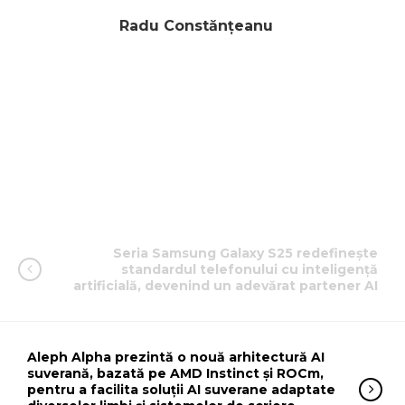
Radu Constănțeanu
Seria Samsung Galaxy S25 redefinește
standardul telefonului cu inteligență
artificială, devenind un adevărat partener AI
Aleph Alpha prezintă o nouă arhitectură AI
suverană, bazată pe AMD Instinct și ROCm,
pentru a facilita soluții AI suverane adaptate