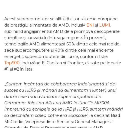
Acest supercomputer se alătură altor sisteme europene
de prestigiu alimentate de AMD, inclusiv
ENI
și
LUMI
,
subliniind angajamentul AMD de a promova descoperirile
științifice și inovația în întreaga regiune. În prezent,
tehnologiile AMD alimentează 50% dintre cele mai rapide
zece supercomputere și 40% dintre cele mai eficiente
energetic supercomputere din lume, conform listei
Top500
, incluzând El Capitan și Frontier, clasate pe locurile
#1 și #2 în listă.
„
Suntem încântați de colaborarea îndelungată și de
succes cu HLRS și mândri să alimentăm ‘Hunter’, unul
dintre cele mai avansate supercomputere din
Germania, folosind APU-uri AMD Instinct™ MI300A.
Împreună cu echipele de la HPE și HLRS, suntem mândri
să deschidem calea către era Exascale
”, a declarat Brad
McCredie, Vicepreședinte Senior și General Manager al