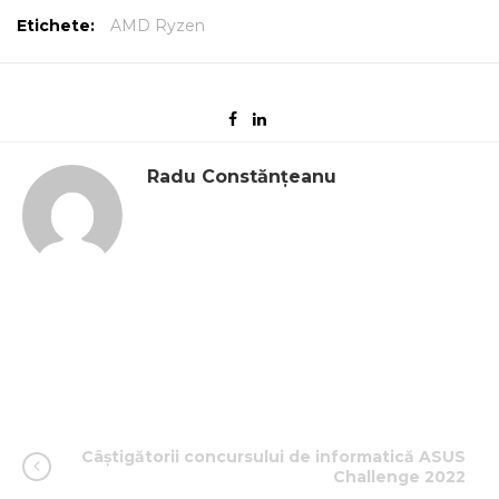
Etichete:
AMD Ryzen
Radu Constănțeanu
Câștigătorii concursului de informatică ASUS
Challenge 2022