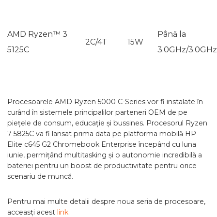
AMD Ryzen™ 3
Până la
2C/4T
15W
5125C
3.0GHz/3.0GHz
Procesoarele AMD Ryzen 5000 C-Series vor fi instalate în
curând în sistemele principalilor parteneri OEM de pe
piețele de consum, educație și bussines. Procesorul Ryzen
7 5825C va fi lansat prima data pe platforma mobilă HP
Elite c645 G2 Chromebook Enterprise începând cu luna
iunie, permițând multitasking și o autonomie incredibilă a
bateriei pentru un boost de productivitate pentru orice
scenariu de muncă.
Pentru mai multe detalii despre noua seria de procesoare,
acceasți acest
link
.