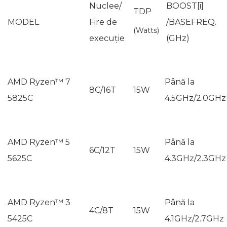
Nuclee/
BOOST[i]
TDP
MODEL
Fire de
/BASEFREQ.
(Watts)
execuție
(GHz)
AMD Ryzen™ 7
Până la
8C/16T
15W
5825C
4.5GHz/2.0GHz
AMD Ryzen™ 5
Până la
6C/12T
15W
5625C
4.3GHz/2.3GHz
AMD Ryzen™ 3
Până la
4C/8T
15W
5425C
4.1GHz/2.7GHz