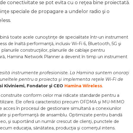
e conectivitate se pot evita cu o reţea bine proiectată.
tinţe speciale de propagare a undelor radio şi o
less.
nă toate acele cunoştinţe de specialitate într-un instrument
ss de înaltă performanţă, inclusiv Wi-Fi 6, Bluetooth, 5G şi
lanurile construcţiilor, planurile de cablaje pentru
ldură, Hamina Network Planner a devenit în timp un instrument
esită instrumente profesioniste. La Hamina suntem onoraţi
is uneltele pentru a proiecta şi implementa reţele Wi-Fi de
i Kiviniemi, Fondator şi CEO
Hamina Wireless
.
nt construite conform celor mai ridicate standarde pentru a
 utilizare. Ele oferă caracteristici precum OFDMA şi MU-MIMO
de acces în procesul de gestionare simultană a conexiunilor
vitate şi performanţă de ansamblu. Optimizate pentru bandă
ideo, şi suportând un număr crescut de clienţi, punctele de
recum educaţia, sănătatea, producţia şi comerţul intens.