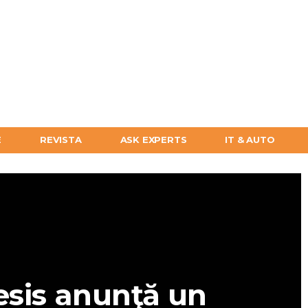
E
REVISTA
ASK EXPERTS
IT & AUTO
lesis anunţă un