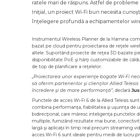
ratele mari de răspuns. Astfel de probleme d
Iniţial, un proiect Wi-Fi bun necesita cunoş
înţelegere profundă a echipamentelor wire
Instrumentul Wireless Planner de la Hamina combi
bazat pe cloud pentru proiectarea de reţele wirele
altele. Suportând proiecte de reţea 3D bazate pe p
disponibilitate PoE şi hărţi customizabile de că
de top de planificare a reţelelor.
„Proiectarea unor experienţe bogate Wi-Fi nec
să oferim partenerilor şi clienţilor Allied Teles
încredere şi de mare performanţă”
, declară
Juss
Punctele de acces Wi-Fi 6 de la Allied Telesis su
combina performanţa, fiabilitatea şi uşurinţa de
bidirecţional, care măresc inteligenţa punctelor 
multiple, furnizând rezultate mai bune, conecti
largă şi aplicaţii în timp real precum streaming v
acces Wi-Fi 6 sunt ideale pentru medii de lucru p