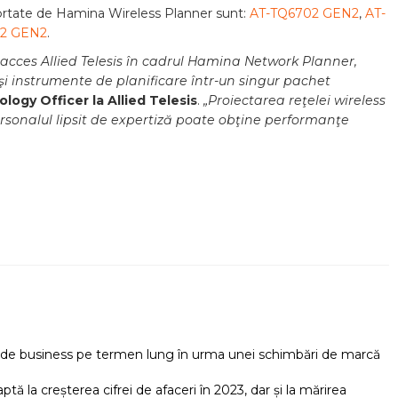
portate de Hamina Wireless Planner sunt:
AT-TQ6702 GEN2
,
AT-
2 GEN2
.
 acces Allied Telesis în cadrul Hamina Network Planner,
i instrumente de planificare într-un singur pachet
logy Officer la Allied Telesis
.
„Proiectarea reţelei wireless
ersonalul lipsit de expertiză poate obţine performanţe
r de business pe termen lung în urma unei schimbări de marcă
 la creșterea cifrei de afaceri în 2023, dar și la mărirea