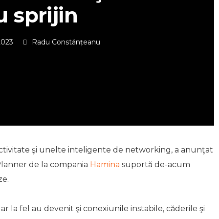
 sprijin
2023
Radu Constănțeanu
ectivitate şi unelte inteligente de networking, a anunţat
Planner de la compania
Hamina
suportă de-acum
ze.
 la fel au devenit şi conexiunile instabile, căderile şi