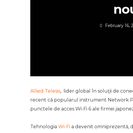
nou
February 16, 
Allied Telesis
, lider global în soluţii de con
recent că popularul instrument Network 
punctele de acces Wi-Fi 6 ale firmei japone
Tehnologia
Wi-Fi
a devenit omniprezentă, dar