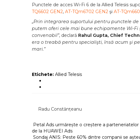
Punctele de acces Wi-Fi 6 de la Allied Telesis su
TQ6602 GEN2
,
AT-TQm6702 GEN2
şi
AT-TQm660
„Prin integrarea suportului pentru punctele de
putem oferi cele mai bune echipamente Wi-Fi ş
convenabil”
, declară
Rahul Gupta, Chief Techno
era o treabă pentru specialişti, însă acum şi p
mari.”
Etichete:
Allied Telesis
Radu Constănțeanu
Petal Ads urmărește o creștere a parteneriatelo
de la HUAWEI Ads
Sondaj ANIS: Peste 60% dintre companii se așteaptă