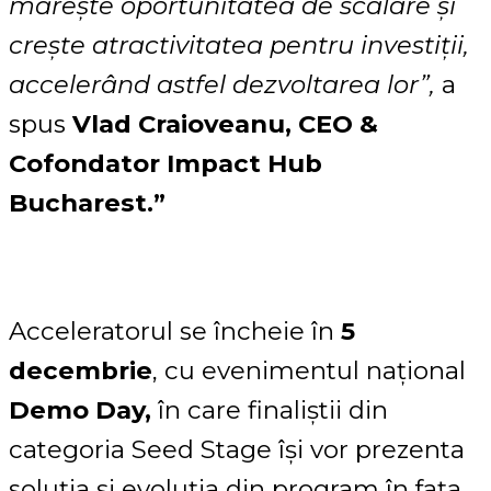
mărește oportunitatea de scalare și
crește atractivitatea pentru investiții,
accelerând astfel dezvoltarea lor”,
a
spus
Vlad Craioveanu, CEO &
Cofondator Impact Hub
Bucharest.”
Acceleratorul se încheie în
5
decembrie
, cu evenimentul național
Demo Day,
în care finaliștii din
categoria Seed Stage își vor prezenta
soluția și evoluția din program în fața