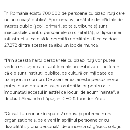
În România există 700.000 de persoane cu dizabilități care
nu au o viață publică. Aproximativ jumătate din clădirile de
interes public (școli, primării, spitale, tribunale) sunt
inaccesibile pentru persoanele cu dizabilități, iar lipsa unei
infrastructuri care să le permită mobilitatea face ca doar
27.272 dintre acestea să aibă un loc de muncă.
“Prin această hartă persoanele cu dizabilități vor putea
vedea mai ușor care sunt locurile accesibilizate, indiferent
că ele sunt instituții publice, de cultură ori mijloace de
transport în comun. De asemenea, aceste persoane vor
putea pune presiune asupra autorităților pentru a le
îmbunătăți accesul în astfel de locuri, de acum înainte”, a
declarat Alexandru Lăpușan, CEO & founder Zitec.
“Orașul Tuturor are în spate 2 motivații puternice: una
organizațională, de a veni în sprijinul persoanelor cu
dizabilități, și una personală, de a încerca să găsesc soluții.