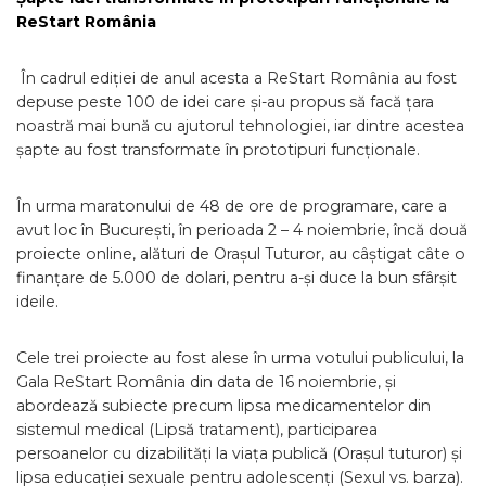
ReStart România
În cadrul ediției de anul acesta a ReStart România au fost
depuse peste 100 de idei care și-au propus să facă țara
noastră mai bună cu ajutorul tehnologiei, iar dintre acestea
șapte au fost transformate în prototipuri funcționale.
În urma maratonului de 48 de ore de programare, care a
avut loc în București, în perioada 2 – 4 noiembrie, încă două
proiecte online, alături de Orașul Tuturor, au câștigat câte o
finanțare de 5.000 de dolari, pentru a-și duce la bun sfârșit
ideile.
Cele trei proiecte au fost alese în urma votului publicului, la
Gala ReStart România din data de 16 noiembrie, și
abordează subiecte precum lipsa medicamentelor din
sistemul medical (Lipsă tratament), participarea
persoanelor cu dizabilități la viața publică (Orașul tuturor) și
lipsa educației sexuale pentru adolescenți (Sexul vs. barza).