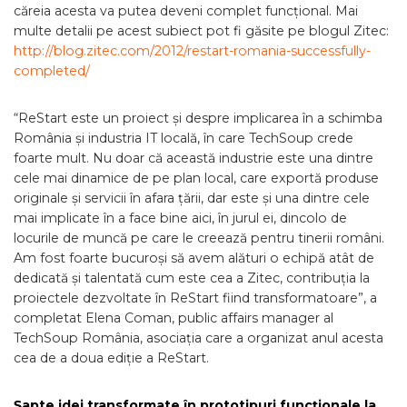
căreia acesta va putea deveni complet funcțional. Mai
multe detalii pe acest subiect pot fi găsite pe blogul Zitec:
http://blog.zitec.com/2012/restart-romania-successfully-
completed/
“ReStart este un proiect și despre implicarea în a schimba
România și industria IT locală, în care TechSoup crede
foarte mult. Nu doar că această industrie este una dintre
cele mai dinamice de pe plan local, care exportă produse
originale și servicii în afara țării, dar este și una dintre cele
mai implicate în a face bine aici, în jurul ei, dincolo de
locurile de muncă pe care le creează pentru tinerii români.
Am fost foarte bucuroși să avem alături o echipă atât de
dedicată și talentată cum este cea a Zitec, contribuția la
proiectele dezvoltate în ReStart fiind transformatoare”, a
completat Elena Coman, public affairs manager al
TechSoup România, asociația care a organizat anul acesta
cea de a doua ediție a ReStart.
Șapte idei transformate în prototipuri funcționale la