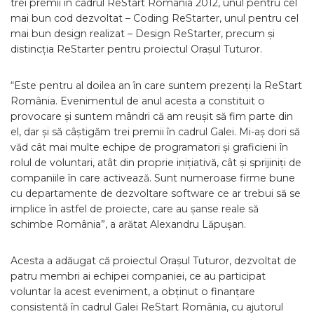
trei premii în cadrul ReStart România 2012, unul pentru cel
mai bun cod dezvoltat – Coding ReStarter, unul pentru cel
mai bun design realizat – Design ReStarter, precum și
distincția ReStarter pentru proiectul Orașul Tuturor.
“Este pentru al doilea an în care suntem prezenți la ReStart
România. Evenimentul de anul acesta a constituit o
provocare și suntem mândri că am reușit să fim parte din
el, dar și să câștigăm trei premii în cadrul Galei. Mi-aș dori să
văd cât mai multe echipe de programatori și graficieni în
rolul de voluntari, atât din proprie inițiativă, cât și sprijiniți de
companiile în care activează. Sunt numeroase firme bune
cu departamente de dezvoltare software ce ar trebui să se
implice în astfel de proiecte, care au șanse reale să
schimbe România”, a arătat Alexandru Lăpușan.
Acesta a adăugat că proiectul Orașul Tuturor, dezvoltat de
patru membri ai echipei companiei, ce au participat
voluntar la acest eveniment, a obținut o finanțare
consistentă în cadrul Galei ReStart România, cu ajutorul