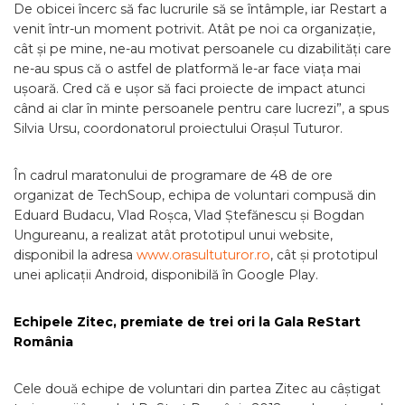
De obicei încerc să fac lucrurile să se întâmple, iar Restart a
venit într-un moment potrivit. Atât pe noi ca organizație,
cât și pe mine, ne-au motivat persoanele cu dizabilități care
ne-au spus că o astfel de platformă le-ar face viața mai
ușoară. Cred că e ușor să faci proiecte de impact atunci
când ai clar în minte persoanele pentru care lucrezi”, a spus
Silvia Ursu, coordonatorul proiectului Orașul Tuturor.
În cadrul maratonului de programare de 48 de ore
organizat de TechSoup, echipa de voluntari compusă din
Eduard Budacu, Vlad Roșca, Vlad Ștefănescu și Bogdan
Ungureanu, a realizat atât prototipul unui website,
disponibil la adresa
www.orasultuturor.ro
, cât și prototipul
unei aplicații Android, disponibilă în Google Play.
Echipele Zitec, premiate de trei ori la Gala ReStart
România
Cele două echipe de voluntari din partea Zitec au câștigat