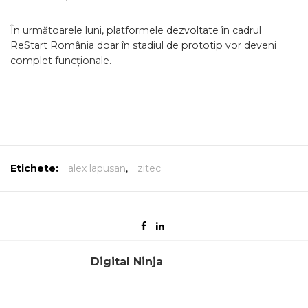
În următoarele luni, platformele dezvoltate în cadrul
ReStart România doar în stadiul de prototip vor deveni
complet funcționale.
Etichete:
alex lapusan
,
zitec
Digital Ninja