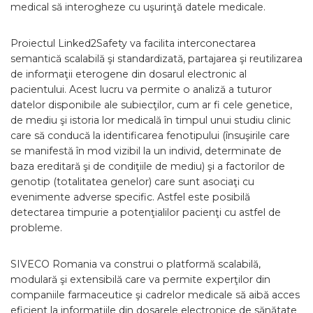
medical să interogheze cu uşurinţă datele medicale.
Proiectul Linked2Safety va facilita interconectarea
semantică scalabilă şi standardizată, partajarea şi reutilizarea
de informaţii eterogene din dosarul electronic al
pacientului. Acest lucru va permite o analiză a tuturor
datelor disponibile ale subiecţilor, cum ar fi cele genetice,
de mediu şi istoria lor medicală în timpul unui studiu clinic
care să conducă la identificarea fenotipului (însuşirile care
se manifestă în mod vizibil la un individ, determinate de
baza ereditară şi de condiţiile de mediu) şi a factorilor de
genotip (totalitatea genelor) care sunt asociaţi cu
evenimente adverse specific. Astfel este posibilă
detectarea timpurie a potenţialilor pacienţi cu astfel de
probleme.
SIVECO Romania va construi o platformă scalabilă,
modulară şi extensibilă care va permite experţilor din
companiile farmaceutice şi cadrelor medicale să aibă acces
eficient la informaţiile din dosarele electronice de sănătate