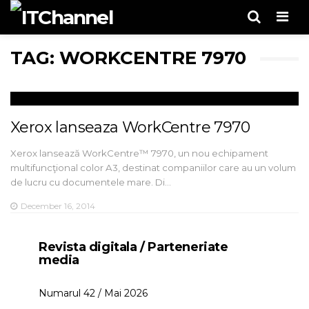
Men
TAG: WORKCENTRE 7970
Xerox lanseaza WorkCentre 7970
Xerox lansează WorkCentre™ 7970, un nou echipament
multifuncţional color A3, destinat companiilor care au un volum
de lucru cu documentele mare. Di…
December 16, 2014
Revista digitala / Parteneriate
media
Numarul 42 / Mai 2026