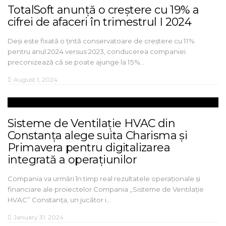
TotalSoft anunță o creștere cu 19% a
cifrei de afaceri în trimestrul I 2024
Deși este fixată o țintă conservatoare de creștere cu 11%
pentru anul 2024 versus 2023, conducerea companiei
preconizează că se poate ajunge la 15%…
August 1, 2024
Sisteme de Ventilație HVAC din
Constanța alege suita Charisma și
Primavera pentru digitalizarea
integrată a operațiunilor
Compania va urmări în timp real rezultatele operaționale și
financiare ale proiectelor Compania „Sisteme de Ventilație
HVAC” Constanța, un jucător i…
January 31, 2024