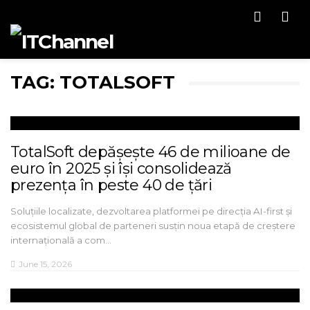
Men
TAG: TOTALSOFT
TotalSoft depășește 46 de milioane de
euro în 2025 și își consolidează
prezența în peste 40 de țări
Soluțiile localizate, dezvoltarea platformei pe direcția AI-first și
ecosistemul global de parteneri susțin noua etapă de creștere
internațională a com…
June 15, 2026