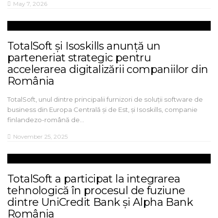
May 7, 2026
TotalSoft și Isoskills anunță un
parteneriat strategic pentru
accelerarea digitalizării companiilor din
România
TotalSoft, unul dintre principalii furnizori de soluții software de
business din Europa Centrală și de Est, și Isoskills, companie
finlandezo-română de…
November 25, 2025
TotalSoft a participat la integrarea
tehnologică în procesul de fuziune
dintre UniCredit Bank și Alpha Bank
România