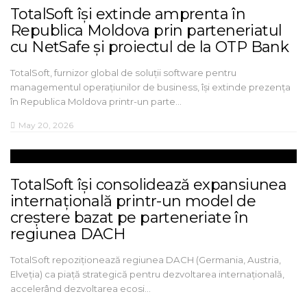
TotalSoft își extinde amprenta în
Republica Moldova prin parteneriatul
cu NetSafe și proiectul de la OTP Bank
TotalSoft, furnizor global de soluții software pentru
managementul operațiunilor de business, își extinde prezența
în Republica Moldova printr-un parte…
May 20, 2026
TotalSoft își consolidează expansiunea
internațională printr-un model de
creștere bazat pe parteneriate în
regiunea DACH
TotalSoft repoziționează regiunea DACH (Germania, Austria,
Elveția) ca piață strategică pentru dezvoltarea internațională,
accelerând dezvoltarea ecosi…