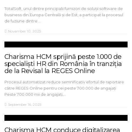
TotalSoft, unul dintre principalii furnizori de soluții software de
business din Europa Centrală și de Est, a participat la procesul
de fuziune dintre …
November 10, 2025
Charisma HCM sprijină peste 1.000 de
specialiști HR din România în tranziția
de la Revisal la REGES Online
Procesul automatizat reduce semnificativ efortul de raportare
către REGES Online pentru cei peste 700.000 de angajați
Peste 700.000 mii de angajați,…
September 16, 2025
Charisma HCM conduce digitalizarea