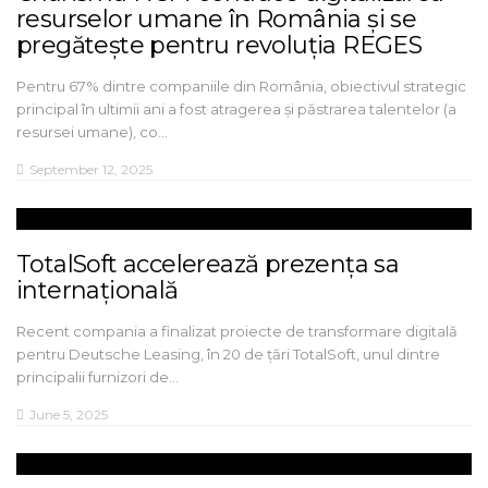
resurselor umane în România și se
pregătește pentru revoluția REGES
Pentru 67% dintre companiile din România, obiectivul strategic
principal în ultimii ani a fost atragerea și păstrarea talentelor (a
resursei umane), co…
September 12, 2025
TotalSoft accelerează prezența sa
internațională
Recent compania a finalizat proiecte de transformare digitală
pentru Deutsche Leasing, în 20 de țări TotalSoft, unul dintre
principalii furnizori de…
June 5, 2025