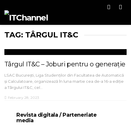
Men
TAG: TÂRGUL IT&C
Târgul IT&C – Joburi pentru o generație
LSAC București, Liga Studenților din Facultatea de Automatică
și Calculatoare, organizează în luna martie cea de-a 16-a ediție
a Târgului IT&C, cel…
February 28, 2023
Revista digitala / Parteneriate
media